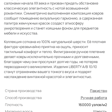
салонами начала XX века и призван придать обстановке
классическую элегантность с нотой возвышенной
романтики. Симметрично выполненная композиция ковров
сообщит помещению визуальную гармонию, а сдержанная
палитра жемчужных красок создаст атмосферу
умиротворения и станет изящным фоном для предметов
мебели и искусства.
Коллекция соткана из 100% натуральной шерсти. Её плотная
фактура чрезвычайно приятна на ощупь, приносит
тактильный комфорт и тепло. Филигранное ручное плетение
делает ковры исключительно прочными и долговечными,
благодаря чему они прослужат долгие годы, не потеряв
первозданного великолепия. Изделия LIBERTY A/B 10/10
станут отражением вашего тонкого вкуса и подарят
наслаждение винтажной красотой и элегантностью.
Страна производства
Пакистан
Способ производства
Ручная работа
Плотность
160000
узлов/м2
Материал ворса
Шерсть