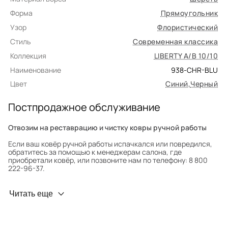
Форма
Прямоугольник
Узор
Флористический
Стиль
Современная классика
Коллекция
LIBERTY A/B 10/10
Наименование
938-CHR-BLU
Цвет
Синий
,
Черный
Постпродажное обслуживание
Отвозим на реставрацию и чистку ковры ручной работы
Если ваш ковёр ручной работы испачкался или повредился,
обратитесь за помощью к менеджерам салона, где
приобретали ковёр, или позвоните нам по телефону: 8 800
222-96-37.
Профилактика износа
Читать еще
Чтобы ковёр меньше изнашивался и выцветал, раз в полгода
его следует поворачивать на 180° для равномерного
распределения нагрузки. Мы возьмём эту работу на себя.