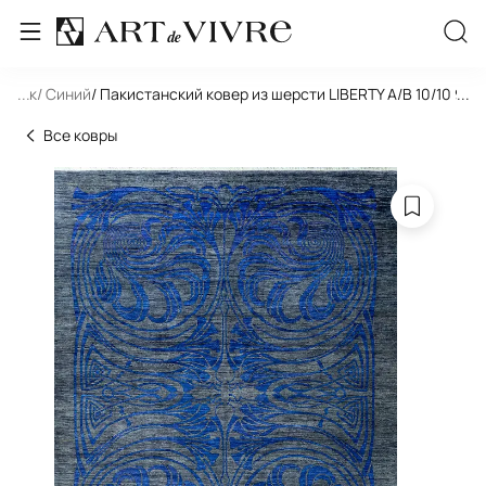
льник
...
/ Синий
/ Пакистанский ковер из шерсти LIBERTY A/B 10/10 93
...
Все ковры