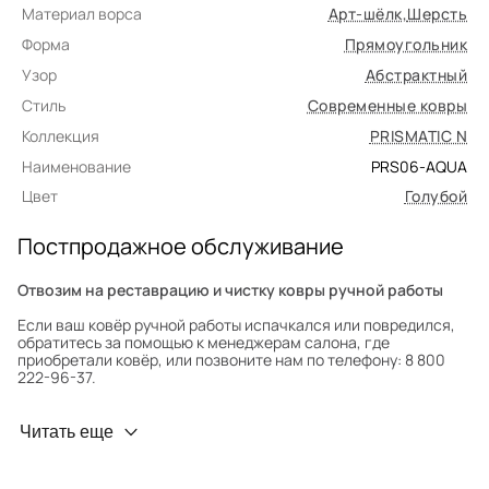
Материал ворса
Арт-шёлк
,
Шерсть
Форма
Прямоугольник
Узор
Абстрактный
Стиль
Современные ковры
Коллекция
PRISMATIC N
Наименование
PRS06-AQUA
Цвет
Голубой
Постпродажное обслуживание
Отвозим на реставрацию и чистку ковры ручной работы
Если ваш ковёр ручной работы испачкался или повредился,
обратитесь за помощью к менеджерам салона, где
приобретали ковёр, или позвоните нам по телефону: 8 800
222-96-37.
Профилактика износа
Читать еще
Чтобы ковёр меньше изнашивался и выцветал, раз в полгода
его следует поворачивать на 180° для равномерного