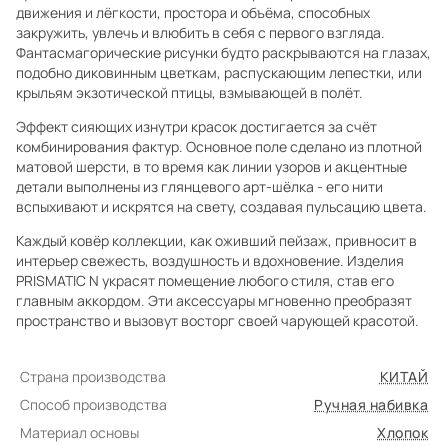
движения и лёгкости, простора и объёма, способных
закружить, увлечь и влюбить в себя с первого взгляда.
Фантасмагорические рисунки будто раскрываются на глазах,
подобно диковинным цветкам, распускающим лепестки, или
крыльям экзотической птицы, взмывающей в полёт.
Эффект сияющих изнутри красок достигается за счёт
комбинирования фактур. Основное поле сделано из плотной
матовой шерсти, в то время как линии узоров и акцентные
детали выполнены из глянцевого арт-шёлка - его нити
вспыхивают и искрятся на свету, создавая пульсацию цвета.
Каждый ковёр коллекции, как оживший пейзаж, привносит в
интерьер свежесть, воздушность и вдохновение. Изделия
PRISMATIC N украсят помещение любого стиля, став его
главным аккордом. Эти аксессуары мгновенно преобразят
пространство и вызовут восторг своей чарующей красотой.
Страна производства
КИТАЙ
Способ производства
Ручная набивка
Материал основы
Хлопок