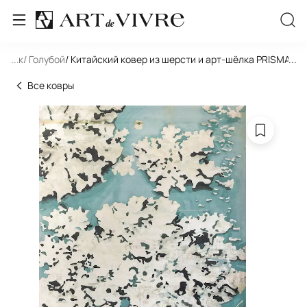
льник
...
/ Голубой
/ Китайский ковер из шерсти и арт-шёлка PRISMATI
...
Все ковры