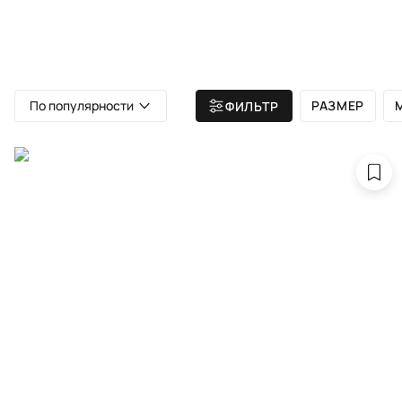
ВСЕ КОВРЫ
АТЕЛЬЕ
КАТА
Главная
/ Все ковры
/ Ковры коллекции PRISMATIC N
По популярности
РАЗМЕР
ФИЛЬТР
Ковры 