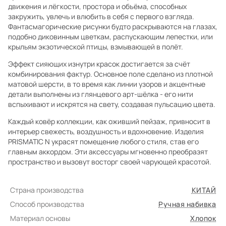
движения и лёгкости, простора и объёма, способных
закружить, увлечь и влюбить в себя с первого взгляда.
Фантасмагорические рисунки будто раскрываются на глазах,
подобно диковинным цветкам, распускающим лепестки, или
крыльям экзотической птицы, взмывающей в полёт.
Эффект сияющих изнутри красок достигается за счёт
комбинирования фактур. Основное поле сделано из плотной
матовой шерсти, в то время как линии узоров и акцентные
детали выполнены из глянцевого арт-шёлка - его нити
вспыхивают и искрятся на свету, создавая пульсацию цвета.
Каждый ковёр коллекции, как оживший пейзаж, привносит в
интерьер свежесть, воздушность и вдохновение. Изделия
PRISMATIC N украсят помещение любого стиля, став его
главным аккордом. Эти аксессуары мгновенно преобразят
пространство и вызовут восторг своей чарующей красотой.
Страна производства
КИТАЙ
Способ производства
Ручная набивка
Материал основы
Хлопок