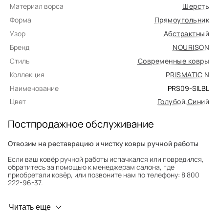
Материал ворса
Шерсть
Форма
Прямоугольник
Узор
Абстрактный
Бренд
NOURISON
Стиль
Современные ковры
Коллекция
PRISMATIC N
Наименование
PRS09-SILBL
Цвет
Голубой
,
Синий
Постпродажное обслуживание
Отвозим на реставрацию и чистку ковры ручной работы
Если ваш ковёр ручной работы испачкался или повредился,
обратитесь за помощью к менеджерам салона, где
приобретали ковёр, или позвоните нам по телефону: 8 800
222-96-37.
Профилактика износа
Читать еще
Чтобы ковёр меньше изнашивался и выцветал, раз в полгода