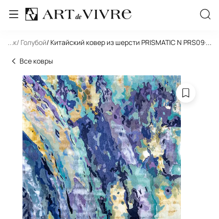
льник
...
/ Голубой
/ Китайский ковер из шерсти PRISMATIC N PRS09-SIL
...
Все ковры