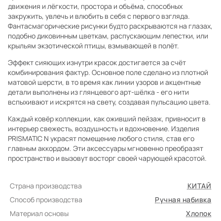
движения и лёгкости, простора и объёма, способных
закружить, увлечь и влюбить в себя с первого взгляда.
Фантасмагорические рисунки будто раскрываются на глазах,
подобно диковинным цветкам, распускающим лепестки, или
крыльям экзотической птицы, взмывающей в полёт.
Эффект сияющих изнутри красок достигается за счёт
комбинирования фактур. Основное поле сделано из плотной
матовой шерсти, в то время как линии узоров и акцентные
детали выполнены из глянцевого арт-шёлка - его нити
вспыхивают и искрятся на свету, создавая пульсацию цвета.
Каждый ковёр коллекции, как оживший пейзаж, привносит в
интерьер свежесть, воздушность и вдохновение. Изделия
PRISMATIC N украсят помещение любого стиля, став его
главным аккордом. Эти аксессуары мгновенно преобразят
пространство и вызовут восторг своей чарующей красотой.
Страна производства
КИТАЙ
Способ производства
Ручная набивка
Материал основы
Хлопок