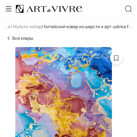
льник
...
/ Мульти-колор
/ Китайский ковер из шерсти и арт-шёлка PRI
...
Все ковры