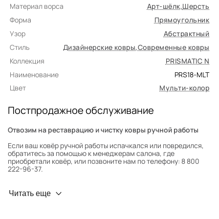
Материал ворса
Арт-шёлк
,
Шерсть
Форма
Прямоугольник
Узор
Абстрактный
Стиль
Дизайнерские ковры
,
Современные ковры
Коллекция
PRISMATIC N
Наименование
PRS18-MLT
Цвет
Мульти-колор
Постпродажное обслуживание
Отвозим на реставрацию и чистку ковры ручной работы
Если ваш ковёр ручной работы испачкался или повредился,
обратитесь за помощью к менеджерам салона, где
приобретали ковёр, или позвоните нам по телефону: 8 800
222-96-37.
Профилактика износа
Читать еще
Чтобы ковёр меньше изнашивался и выцветал, раз в полгода
его следует поворачивать на 180° для равномерного