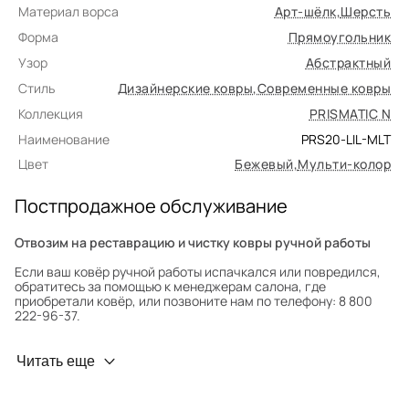
Материал ворса
Арт-шёлк
,
Шерсть
Форма
Прямоугольник
Узор
Абстрактный
Стиль
Дизайнерские ковры
,
Современные ковры
Коллекция
PRISMATIC N
Наименование
PRS20-LIL-MLT
Цвет
Бежевый
,
Мульти-колор
Постпродажное обслуживание
Отвозим на реставрацию и чистку ковры ручной работы
Если ваш ковёр ручной работы испачкался или повредился,
обратитесь за помощью к менеджерам салона, где
приобретали ковёр, или позвоните нам по телефону: 8 800
222-96-37.
Профилактика износа
Читать еще
Чтобы ковёр меньше изнашивался и выцветал, раз в полгода
его следует поворачивать на 180° для равномерного