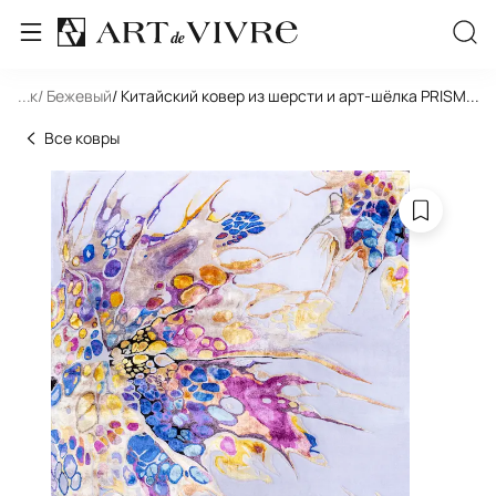
льник
...
/ Бежевый
/ Китайский ковер из шерсти и арт-шёлка PRISMATI
...
Все ковры