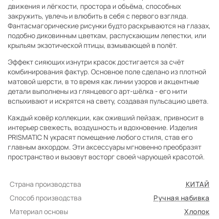
движения и лёгкости, простора и объёма, способных
закружить, увлечь и влюбить в себя с первого взгляда.
Фантасмагорические рисунки будто раскрываются на глазах,
подобно диковинным цветкам, распускающим лепестки, или
крыльям экзотической птицы, взмывающей в полёт.
Эффект сияющих изнутри красок достигается за счёт
комбинирования фактур. Основное поле сделано из плотной
матовой шерсти, в то время как линии узоров и акцентные
детали выполнены из глянцевого арт-шёлка - его нити
вспыхивают и искрятся на свету, создавая пульсацию цвета.
Каждый ковёр коллекции, как оживший пейзаж, привносит в
интерьер свежесть, воздушность и вдохновение. Изделия
PRISMATIC N украсят помещение любого стиля, став его
главным аккордом. Эти аксессуары мгновенно преобразят
пространство и вызовут восторг своей чарующей красотой.
Страна производства
КИТАЙ
Способ производства
Ручная набивка
Материал основы
Хлопок