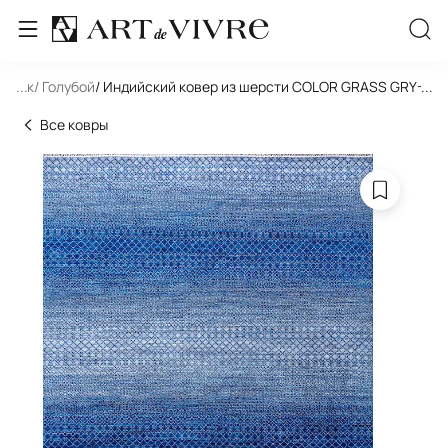
льник
...
/ Голубой
/ Индийский ковер из шерсти COLOR GRASS GRY-BL
...
Все ковры