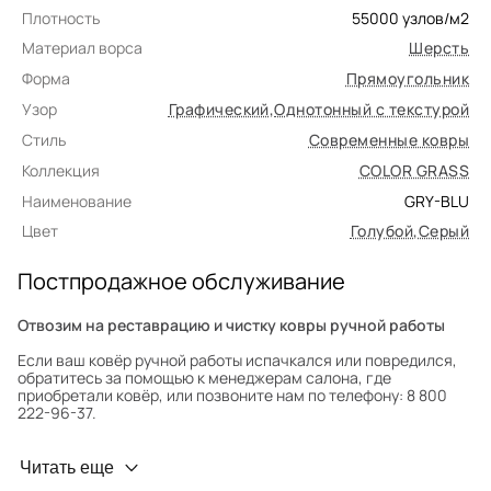
Плотность
55000
узлов/м2
Материал ворса
Шерсть
Форма
Прямоугольник
Узор
Графический
,
Однотонный с текстурой
Стиль
Современные ковры
Коллекция
COLOR GRASS
Наименование
GRY-BLU
Цвет
Голубой
,
Серый
Постпродажное обслуживание
Отвозим на реставрацию и чистку ковры ручной работы
Если ваш ковёр ручной работы испачкался или повредился,
обратитесь за помощью к менеджерам салона, где
приобретали ковёр, или позвоните нам по телефону: 8 800
222-96-37.
Профилактика износа
Читать еще