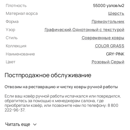
Плотность
55000
узлов/м2
Материал ворса
Шерсть
Форма
Прямоугольник
Узор
Графический
,
Однотонный с текстурой
Стиль
Современные ковры
Коллекция
COLOR GRASS
Наименование
GRY-PINK
Цвет
Розовый
,
Серый
Постпродажное обслуживание
Отвозим на реставрацию и чистку ковры ручной работы
Если ваш ковёр ручной работы испачкался или повредился,
обратитесь за помощью к менеджерам салона, где
приобретали ковёр, или позвоните нам по телефону: 8 800
222-96-37.
Профилактика износа
Читать еще