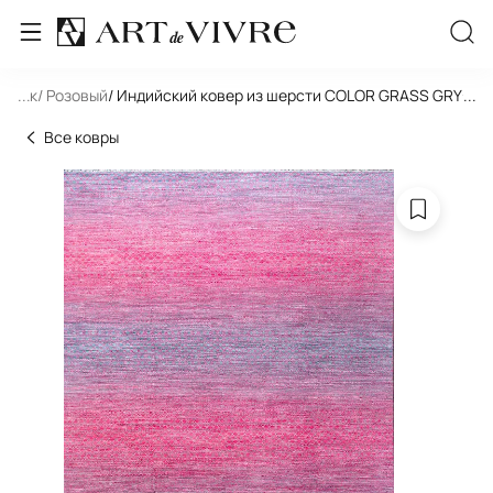
льник
...
/ Розовый
/ Индийский ковер из шерсти COLOR GRASS GRY-PIN
...
Все ковры