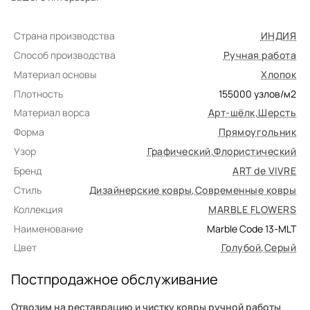
Страна производства
ИНДИЯ
Способ производства
Ручная работа
Материал основы
Хлопок
Плотность
155000
узлов/м2
Материал ворса
Арт-шёлк
,
Шерсть
Форма
Прямоугольник
Узор
Графический
,
Флористический
Бренд
ART de VIVRE
Стиль
Дизайнерские ковры
,
Современные ковры
Коллекция
MARBLE FLOWERS
Наименование
Marble Code 13-MLT
Цвет
Голубой
,
Серый
Постпродажное обслуживание
Отвозим на реставрацию и чистку ковры ручной работы