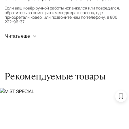
Если ваш ковёр ручной работы испачкался или повредился,
обратитесь за помощью к менеджерам салона, где
приобретали ковёр, или позвоните нам по телефону: 8 800
222-96-37.
Профилактика износа
Читать еще
Чтобы ковёр меньше изнашивался и выцветал, раз в полгода
его следует поворачивать на 180° для равномерного
распределения нагрузки. Мы возьмём эту работу на себя.
Проводим оценку ковров для страховки
Обратитесь в салон, где приобретали ковёр, договоритесь о
Рекомендуемые товары
заборе ковра экспертом либо привозите его в салон.