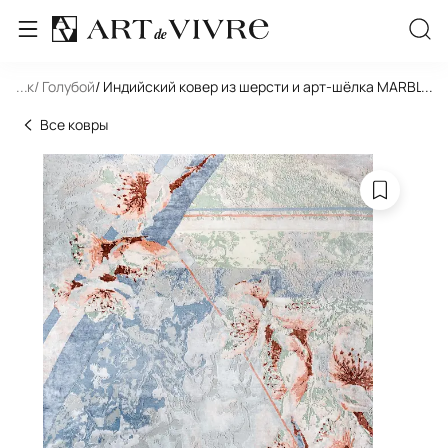
льник
...
/ Голубой
/ Индийский ковер из шерсти и арт-шёлка MARBLE F
...
Все ковры