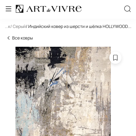
льник
...
/ Серый
/ Индийский ковер из шерсти и шёлка HOLLYWOOD AR
...
Все ковры