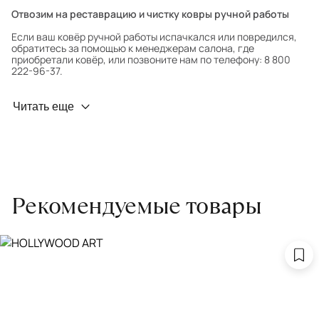
Отвозим на реставрацию и чистку ковры ручной работы
Если ваш ковёр ручной работы испачкался или повредился,
обратитесь за помощью к менеджерам салона, где
приобретали ковёр, или позвоните нам по телефону: 8 800
222-96-37.
Профилактика износа
Читать еще
Чтобы ковёр меньше изнашивался и выцветал, раз в полгода
его следует поворачивать на 180° для равномерного
распределения нагрузки. Мы возьмём эту работу на себя.
Проводим оценку ковров для страховки
Обратитесь в салон, где приобретали ковёр, договоритесь о
Рекомендуемые товары
заборе ковра экспертом либо привозите его в салон.