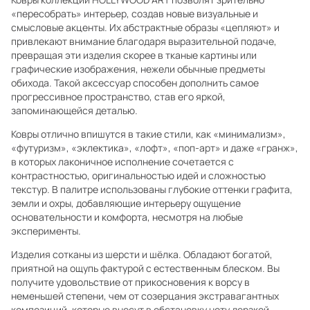
«пересобрать» интерьер, создав новые визуальные и
смысловые акценты. Их абстрактные образы «цепляют» и
привлекают внимание благодаря выразительной подаче,
превращая эти изделия скорее в тканые картины или
графические изображения, нежели обычные предметы
обихода. Такой аксессуар способен дополнить самое
прогрессивное пространство, став его яркой,
запоминающейся деталью.
Ковры отлично впишутся в такие стили, как «минимализм»,
«футуризм», «эклектика», «лофт», «поп-арт» и даже «гранж»,
в которых лаконичное исполнение сочетается с
контрастностью, оригинальностью идей и сложностью
текстур. В палитре использованы глубокие оттенки графита,
земли и охры, добавляющие интерьеру ощущение
основательности и комфорта, несмотря на любые
эксперименты.
Изделия сотканы из шерсти и шёлка. Обладают богатой,
приятной на ощупь фактурой с естественным блеском. Вы
получите удовольствие от прикосновения к ворсу в
неменьшей степени, чем от созерцания экстравагантных
композиций, которые внесут в обстановку ноту дерзкой