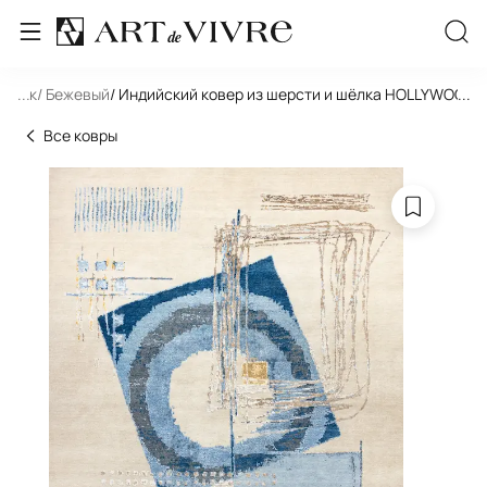
льник
...
/ Бежевый
/ Индийский ковер из шерсти и шёлка HOLLYWOOD 
...
Все ковры