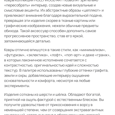
«пересобрать» интерьер, создав новые визуальные и
смысловые акценты. Их абстрактные образы «цепляют» и
привлекают внимание благодаря выразительной подаче,
превращая эти изделия скорее в тканые картины или
графические изображения, нежели обычные предметы
обихода. Такой аксессуар способен дополнить самое
прогрессивное пространство, став его яркой,
запоминающейся деталью.
Ковры отлично впишутся в такие стили, как «минимализм»,
«футуризм», «эклектика», «лофт», «поп-арт» и даже «гранж»,
в которых лаконичное исполнение сочетается с
контрастностью, оригинальностью идей и сложностью
текстур. В палитре использованы глубокие оттенки графита,
земли и охры, добавляющие интерьеру ощущение
основательности и комфорта, несмотря на любые
эксперименты.
Изделия сотканы из шерсти и шёлка. Обладают богатой,
приятной на ощупь фактурой с естественным блеском. Вы
получите удовольствие от прикосновения к ворсу в
неменьшей степени, чем от созерцания экстравагантных
композиций, которые внесут в обстановку ноту дерзкой