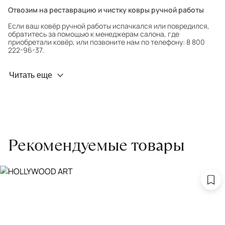
Отвозим на реставрацию и чистку ковры ручной работы
Если ваш ковёр ручной работы испачкался или повредился,
обратитесь за помощью к менеджерам салона, где
приобретали ковёр, или позвоните нам по телефону: 8 800
222-96-37.
Профилактика износа
Читать еще
Чтобы ковёр меньше изнашивался и выцветал, раз в полгода
его следует поворачивать на 180° для равномерного
распределения нагрузки. Мы возьмём эту работу на себя.
Проводим оценку ковров для страховки
Обратитесь в салон, где приобретали ковёр, договоритесь о
Рекомендуемые товары
заборе ковра экспертом либо привозите его в салон.