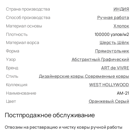
Страна производства
ИНДИЯ
Способ производства
Ручная работа
Материал основы
Хлопок
Плотность
100000
узлов/м2
Материал ворса
Шерсть
,
Шёлк
Форма
Прямоугольник
Узор
Абстрактный
,
Графический
Бренд
ART de VIVRE
Стиль
Дизайнерские ковры
,
Современные ковры
Коллекция
WEST HOLLYWOOD
Наименование
AM-21
Цвет
Оранжевый
,
Серый
Постпродажное обслуживание
Отвозим на реставрацию и чистку ковры ручной работы