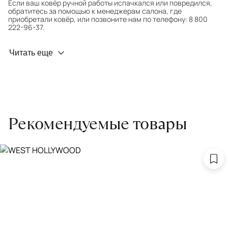
Если ваш ковёр ручной работы испачкался или повредился,
обратитесь за помощью к менеджерам салона, где
приобретали ковёр, или позвоните нам по телефону: 8 800
222-96-37.
Профилактика износа
Читать еще
Чтобы ковёр меньше изнашивался и выцветал, раз в полгода
его следует поворачивать на 180° для равномерного
распределения нагрузки. Мы возьмём эту работу на себя.
Проводим оценку ковров для страховки
Обратитесь в салон, где приобретали ковёр, договоритесь о
Рекомендуемые товары
заборе ковра экспертом либо привозите его в салон.