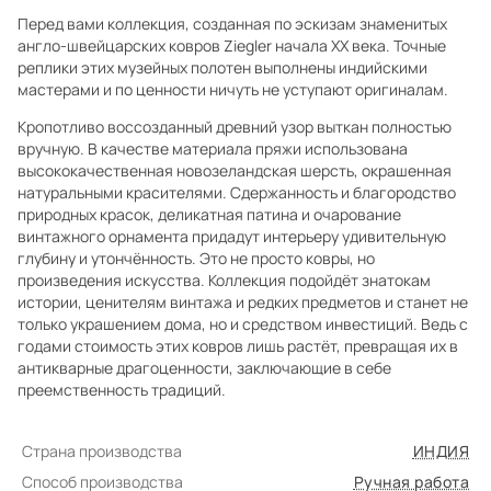
Перед вами коллекция, созданная по эскизам знаменитых
англо-швейцарских ковров Ziegler начала XX века. Точные
реплики этих музейных полотен выполнены индийскими
мастерами и по ценности ничуть не уступают оригиналам.
Кропотливо воссозданный древний узор выткан полностью
вручную. В качестве материала пряжи использована
высококачественная новозеландская шерсть, окрашенная
натуральными красителями. Сдержанность и благородство
природных красок, деликатная патина и очарование
винтажного орнамента придадут интерьеру удивительную
глубину и утончённость. Это не просто ковры, но
произведения искусства. Коллекция подойдёт знатокам
истории, ценителям винтажа и редких предметов и станет не
только украшением дома, но и средством инвестиций. Ведь с
годами стоимость этих ковров лишь растёт, превращая их в
антикварные драгоценности, заключающие в себе
преемственность традиций.
Страна производства
ИНДИЯ
Способ производства
Ручная работа