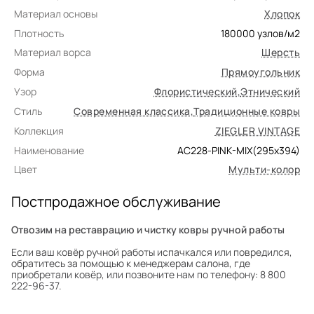
Материал основы
Хлопок
Плотность
180000
узлов/м2
Материал ворса
Шерсть
Форма
Прямоугольник
Узор
Флористический
,
Этнический
Стиль
Современная классика
,
Традиционные ковры
Коллекция
ZIEGLER VINTAGE
Наименование
AC228-PINK-MIX(295x394)
Цвет
Мульти-колор
Постпродажное обслуживание
Отвозим на реставрацию и чистку ковры ручной работы
Если ваш ковёр ручной работы испачкался или повредился,
обратитесь за помощью к менеджерам салона, где
приобретали ковёр, или позвоните нам по телефону: 8 800
222-96-37.