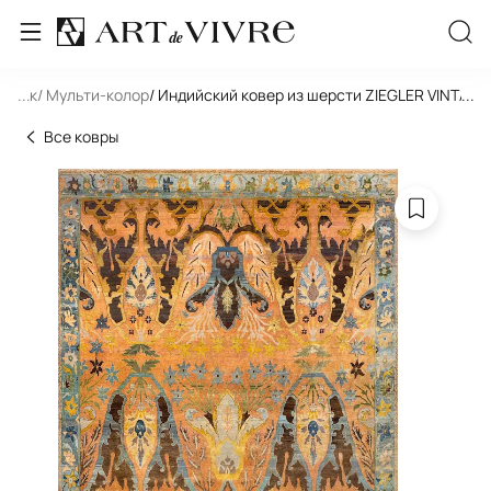
льник
...
/ Мульти-колор
/ Индийский ковер из шерсти ZIEGLER VINTAG
...
Все ковры