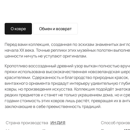
О ковре
Обмен и возврат
Перед вами коллекция, созданная по эскизам знаменитых англо
начала XX века. Точные реплики этих музейных полотен выполн
ценности ничуть не уступают оригиналам.
Кропотливо воссозданный древний узор выткан полностью вруч
пряжи использована высококачественная новозеландская шер
красителями. Сдержанность и благородство природных красок,
винтажного орнамента придадут интерьеру удивительную глубин
ковры, но произведения искусства. Коллекция подойдёт знаток
редких предметов и станет не только украшением дома, но и ср
годами стоимость этих ковров лишь растёт, превращая их в ан
заключающие в себе преемственность традиций.
Страна производства
ИНДИЯ
Способ произ