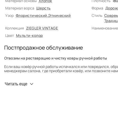
Материал основы
Хлопок
Плотность
18
Материал ворса
Шерсть
Форма
Дорож
Узор
Флористический
,
Этнический
Стиль
Соврем
Традиц
Коллекция
ZIEGLER VINTAGE
Наименование
Цвет
Мульти-колор
Постпродажное обслуживание
Отвозим на реставрацию и чистку ковры ручной работы
Если ваш ковёр ручной работы испачкался или повредился, обр
менеджерам салона, где приобретали ковёр, или позвоните нам 
Профилактика износа
Читать еще
Чтобы ковёр меньше изнашивался и выцветал, раз в полгода его
для равномерного распределения нагрузки. Мы возьмём эту раб
Проводим оценку ковров для страховки
Обратитесь в салон, где приобретали ковёр, договоритесь о за
привозите его в салон.