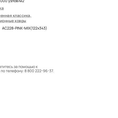
0000
узлов/м2
ка
енная классика
,
ионные ковры
AC228-PINK-MIX(122x343)
атитесь за помощью к
по телефону: 8 800 222-96-37.
 следует поворачивать на 180°
оту на себя.
боре ковра экспертом либо