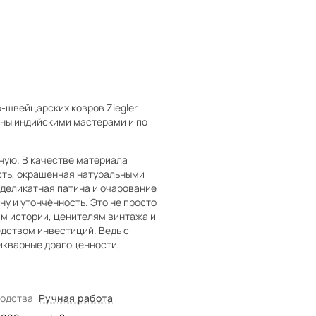
-швейцарских ковров Ziegler
ены индийскими мастерами и по
ную. В качестве материала
сть, окрашенная натуральными
 деликатная патина и очарование
у и утончённость. Это не просто
ам истории, ценителям винтажа и
едством инвестиций. Ведь с
тикварные драгоценности,
водства
Ручная работа