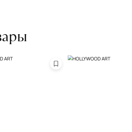
боре ковра экспертом либо
вары