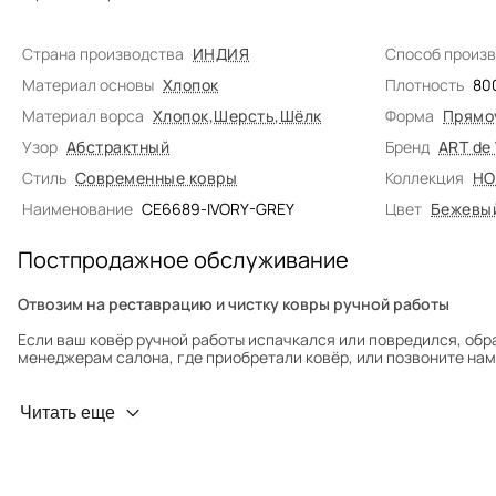
Страна производства
ИНДИЯ
Способ произ
Материал основы
Хлопок
Плотность
80
Материал ворса
Хлопок
,
Шерсть
,
Шёлк
Форма
Прямо
Узор
Абстрактный
Бренд
ART de
Стиль
Современные ковры
Коллекция
HO
Наименование
CE6689-IVORY-GREY
Цвет
Бежевы
Постпродажное обслуживание
Отвозим на реставрацию и чистку ковры ручной работы
Если ваш ковёр ручной работы испачкался или повредился, обр
менеджерам салона, где приобретали ковёр, или позвоните нам 
Профилактика износа
Читать еще
Чтобы ковёр меньше изнашивался и выцветал, раз в полгода его
для равномерного распределения нагрузки. Мы возьмём эту раб
Проводим оценку ковров для страховки