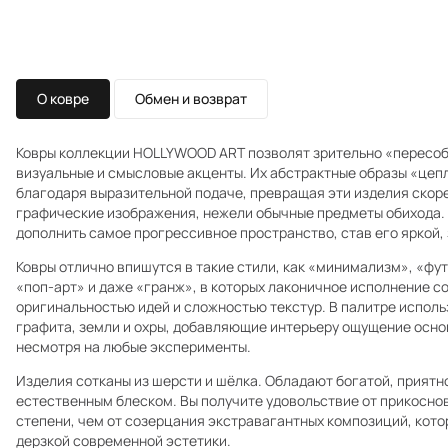
О ковре
Обмен и возврат
Ковры коллекции HOLLYWOOD ART позволят зрительно «пересоб
визуальные и смысловые акценты. Их абстрактные образы «цеп
благодаря выразительной подаче, превращая эти изделия скоре
графические изображения, нежели обычные предметы обихода. 
дополнить самое прогрессивное пространство, став его яркой
Ковры отлично впишутся в такие стили, как «минимализм», «фут
«поп-арт» и даже «гранж», в которых лаконичное исполнение с
оригинальностью идей и сложностью текстур. В палитре исполь
графита, земли и охры, добавляющие интерьеру ощущение осно
несмотря на любые эксперименты.
Изделия сотканы из шерсти и шёлка. Обладают богатой, приятн
естественным блеском. Вы получите удовольствие от прикосно
степени, чем от созерцания экстравагантных композиций, кото
дерзкой современной эстетики.