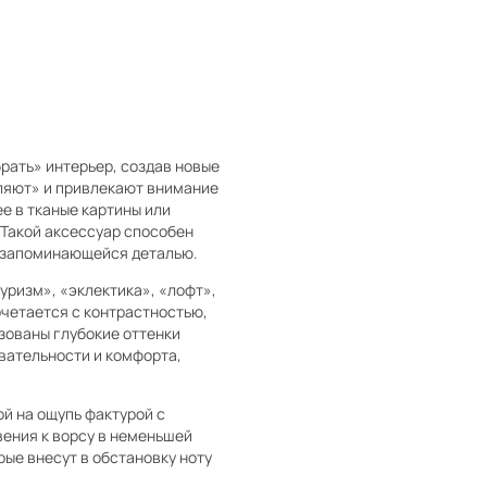
рать» интерьер, создав новые
ляют» и привлекают внимание
е в тканые картины или
Такой аксессуар способен
, запоминающейся деталью.
уризм», «эклектика», «лофт»,
очетается с контрастностью,
зованы глубокие оттенки
вательности и комфорта,
ой на ощупь фактурой с
вения к ворсу в неменьшей
рые внесут в обстановку ноту