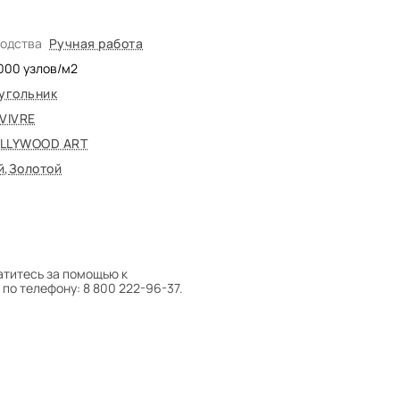
водства
Ручная работа
000
узлов/м2
угольник
 VIVRE
LLYWOOD ART
й
,
Золотой
атитесь за помощью к
по телефону: 8 800 222-96-37.
 следует поворачивать на 180°
оту на себя.