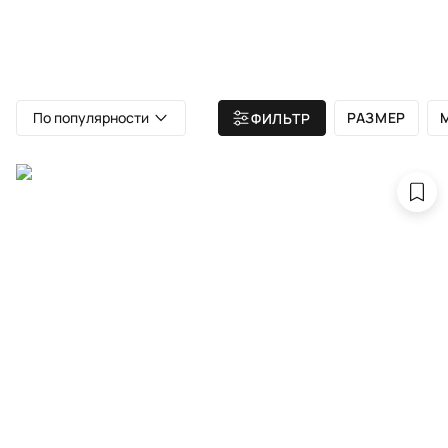
ВСЕ КОВРЫ
АТЕЛЬЕ
КАТА
Главная
/ Все ковры
/ Ковры золотого цвета
По популярности
РАЗМЕР
ФИЛЬТР
Ков