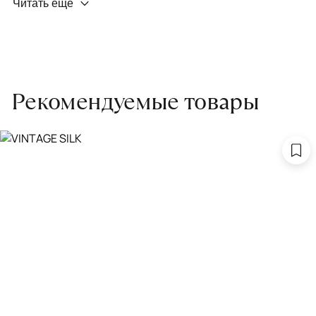
Читать еще
Чтобы ковёр меньше изнашивался и выцветал, раз в полгода
его следует поворачивать на 180° для равномерного
распределения нагрузки. Мы возьмём эту работу на себя.
Проводим оценку ковров для страховки
Обратитесь в салон, где приобретали ковёр, договоритесь о
Рекомендуемые товары
заборе ковра экспертом либо привозите его в салон.