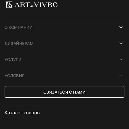
О КОМПАНИИ
Наша история
ДИЗАЙНЕРАМ
Салоны
Сотрудничество
УСЛУГИ
Проекты
Ковёр для фотосесcии
Демонстрация в интерьере
Блог
УСЛОВИЯ
Подбор по фото интерьера
Платформа
Доставка и оплата
СВЯЗАТЬСЯ С НАМИ
Ковёр на заказ
Обмен и возврат
Договор-оферта
Каталог ковров