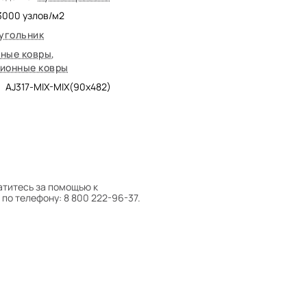
3000
узлов/м2
угольник
ные ковры
,
ионные ковры
AJ317-MIX-MIX(90x482)
атитесь за помощью к
по телефону: 8 800 222-96-37.
 следует поворачивать на 180°
оту на себя.
боре ковра экспертом либо