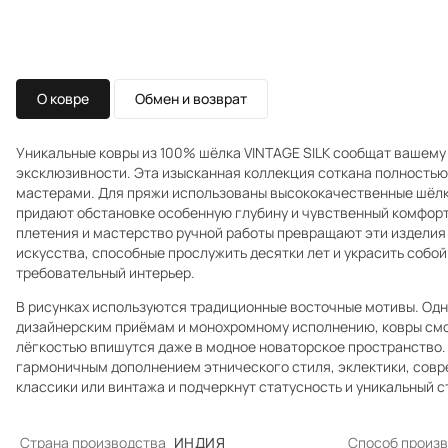
О ковре
Обмен и возврат
Уникальные ковры из 100% шёлка VINTAGE SILK сообщат вашем
эксклюзивности. Эта изысканная коллекция соткана полность
мастерами. Для пряжи использованы высококачественные шёлко
придают обстановке особенную глубину и чувственный комфорт
плетения и мастерство ручной работы превращают эти изделия
искусства, способные прослужить десятки лет и украсить собо
требовательный интерьер.
В рисунках используются традиционные восточные мотивы. Од
дизайнерским приёмам и монохромному исполнению, ковры смо
лёгкостью впишутся даже в модное новаторское пространство.
гармоничным дополнением этнического стиля, эклектики, сов
классики или винтажа и подчеркнут статусность и уникальный с
Страна производства
ИНДИЯ
Способ произ