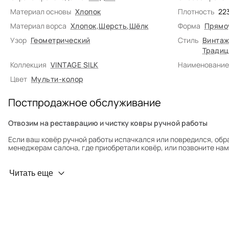
Материал основы
Хлопок
Плотность
22
Материал ворса
Хлопок
,
Шерсть
,
Шёлк
Форма
Прямо
Узор
Геометрический
Стиль
Винтаж
Традиц
Коллекция
VINTAGE SILK
Наименование
Цвет
Мульти-колор
Постпродажное обслуживание
Отвозим на реставрацию и чистку ковры ручной работы
Если ваш ковёр ручной работы испачкался или повредился, обр
менеджерам салона, где приобретали ковёр, или позвоните нам 
Профилактика износа
Читать еще
Чтобы ковёр меньше изнашивался и выцветал, раз в полгода его
для равномерного распределения нагрузки. Мы возьмём эту раб
Проводим оценку ковров для страховки
Обратитесь в салон, где приобретали ковёр, договоритесь о за