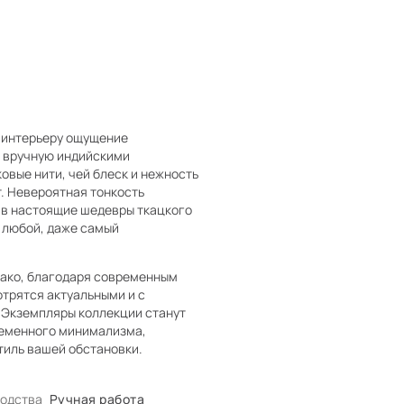
у интерьеру ощущение
ю вручную индийскими
вые нити, чей блеск и нежность
. Невероятная тонкость
 в настоящие шедевры ткацкого
й любой, даже самый
нако, благодаря современным
трятся актуальными и с
 Экземпляры коллекции станут
ременного минимализма,
тиль вашей обстановки.
водства
Ручная работа