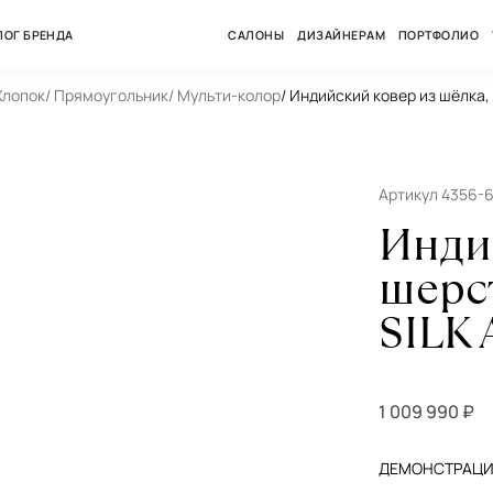
ЛОГ БРЕНДА
САЛОНЫ
ДИЗАЙНЕРАМ
ПОРТФОЛИО
Хлопок
/ Прямоугольник
/ Мульти-колор
/ Индийский ковер из шёлка,
Артикул 4356-
Инди
шерс
SILK 
1 009 990 ₽
ДЕМОНСТРАЦИЯ