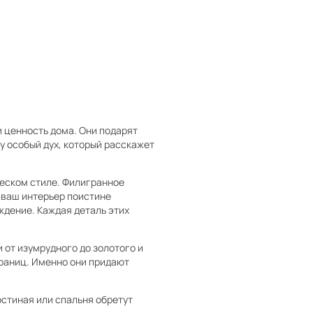
и ценность дома. Они подарят
у особый дух, который расскажет
ческом стиле. Филигранное
 ваш интерьер поистине
ждение. Каждая деталь этих
 от изумрудного до золотого и
раниц. Именно они придают
остиная или спальня обретут