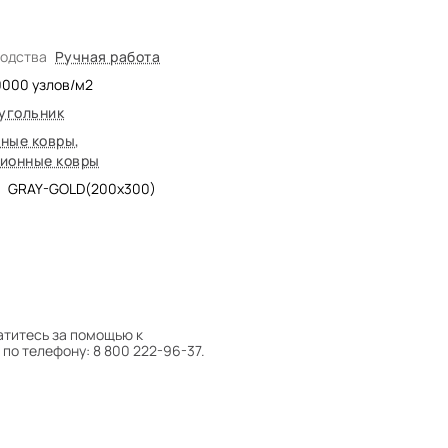
водства
Ручная работа
0000
узлов/м2
угольник
ные ковры
,
ионные ковры
GRAY-GOLD(200x300)
атитесь за помощью к
по телефону: 8 800 222-96-37.
 следует поворачивать на 180°
оту на себя.