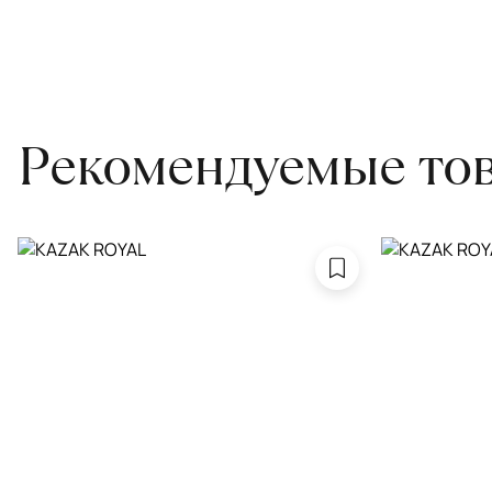
Проводим оценку ковров для страховки
Обратитесь в салон, где приобретали ковёр, договоритесь о за
привозите его в салон.
Рекомендуемые то