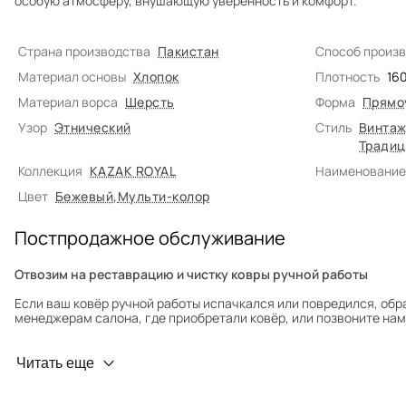
особую атмосферу, внушающую уверенность и комфорт.
Страна производства
Пакистан
Способ произ
Материал основы
Хлопок
Плотность
16
Материал ворса
Шерсть
Форма
Прямо
Узор
Этнический
Стиль
Винтаж
Традиц
Коллекция
KAZAK ROYAL
Наименование
Цвет
Бежевый
,
Мульти-колор
Постпродажное обслуживание
Отвозим на реставрацию и чистку ковры ручной работы
Если ваш ковёр ручной работы испачкался или повредился, обр
менеджерам салона, где приобретали ковёр, или позвоните нам 
Профилактика износа
Читать еще
Чтобы ковёр меньше изнашивался и выцветал, раз в полгода его
для равномерного распределения нагрузки. Мы возьмём эту раб