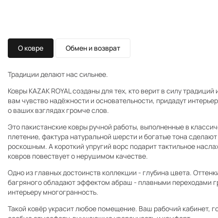
О ковре
Обмен и возврат
Традиции делают нас сильнее.
Ковры KAZAK ROYAL созданы для тех, кто верит в силу традиций 
вам чувство надёжности и основательности, придадут интерьер
о ваших взглядах громче слов.
Это пакистанские ковры ручной работы, выполненные в класси
плетение, фактура натуральной шерсти и богатые тона сделают
роскошным. А короткий упругий ворс подарит тактильное насла
ковров повествует о нерушимом качестве.
Одно из главных достоинств коллекции - глубина цвета. Оттенки
багряного обладают эффектом абраш - плавными переходами г
интерьеру многогранность.
Такой ковёр украсит любое помещение. Ваш рабочий кабинет, г