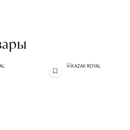
боре ковра экспертом либо
вары