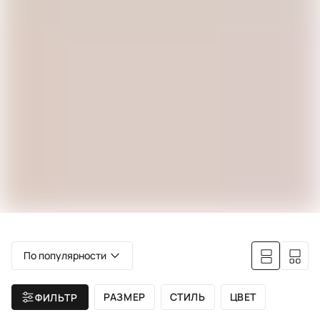
По популярности
РАЗМЕР
СТИЛЬ
ЦВЕТ
ФИЛЬТР