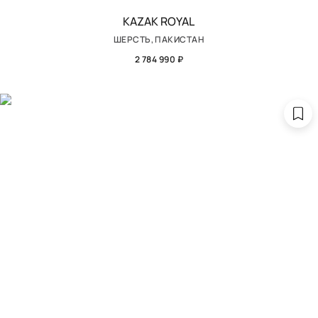
KAZAK ROYAL
ШЕРСТЬ, ПАКИСТАН
2 784 990 ₽