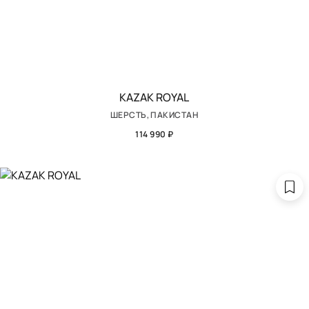
KAZAK ROYAL
ШЕРСТЬ, ПАКИСТАН
114 990 ₽