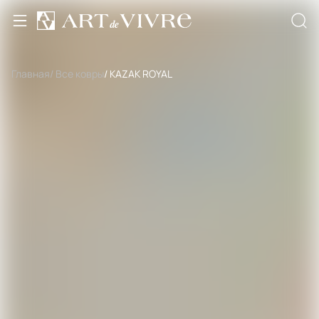
Главная
/ Все ковры
/ KAZAK ROYAL