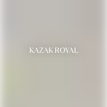
KAZAK ROYAL