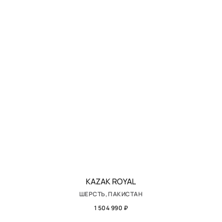
KAZAK ROYAL
ШЕРСТЬ, ПАКИСТАН
1 504 990 ₽