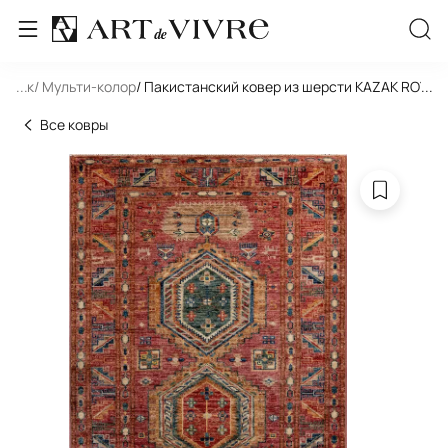
льник
...
/ Мульти-колор
/ Пакистанский ковер из шерсти KAZAK ROYAL
...
Все ковры