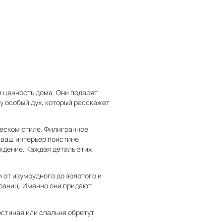
и ценность дома. Они подарят
у особый дух, который расскажет
ческом стиле. Филигранное
 ваш интерьер поистине
ждение. Каждая деталь этих
 от изумрудного до золотого и
раниц. Именно они придают
остиная или спальня обретут