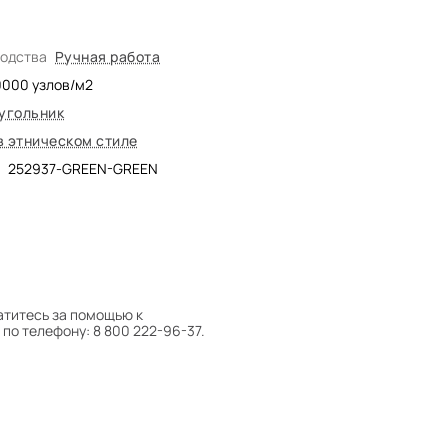
водства
Ручная работа
0000
узлов/м2
угольник
в этническом стиле
252937-GREEN-GREEN
атитесь за помощью к
по телефону: 8 800 222-96-37.
 следует поворачивать на 180°
оту на себя.