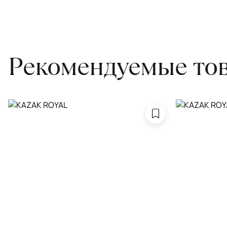
Проводим оценку ковров для страховки
Обратитесь в салон, где приобретали ковёр, договоритесь о за
привозите его в салон.
Рекомендуемые то