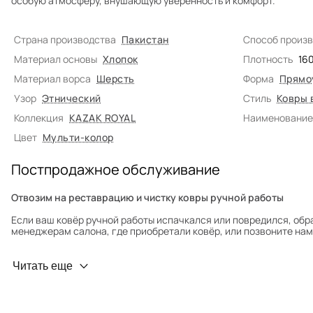
особую атмосферу, внушающую уверенность и комфорт.
Страна производства
Пакистан
Способ произ
Материал основы
Хлопок
Плотность
16
Материал ворса
Шерсть
Форма
Прямо
Узор
Этнический
Стиль
Ковры 
Коллекция
KAZAK ROYAL
Наименование
Цвет
Мульти-колор
Постпродажное обслуживание
Отвозим на реставрацию и чистку ковры ручной работы
Если ваш ковёр ручной работы испачкался или повредился, обр
менеджерам салона, где приобретали ковёр, или позвоните нам 
Профилактика износа
Читать еще
Чтобы ковёр меньше изнашивался и выцветал, раз в полгода его
для равномерного распределения нагрузки. Мы возьмём эту раб