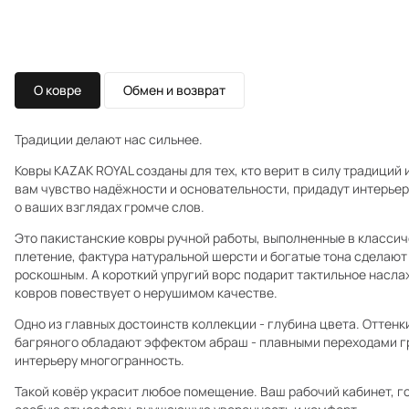
О ковре
Обмен и возврат
Традиции делают нас сильнее.
Ковры KAZAK ROYAL созданы для тех, кто верит в силу традиций 
вам чувство надёжности и основательности, придадут интерьер
о ваших взглядах громче слов.
Это пакистанские ковры ручной работы, выполненные в класси
плетение, фактура натуральной шерсти и богатые тона сделают
роскошным. А короткий упругий ворс подарит тактильное насла
ковров повествует о нерушимом качестве.
Одно из главных достоинств коллекции - глубина цвета. Оттенки
багряного обладают эффектом абраш - плавными переходами г
интерьеру многогранность.
Такой ковёр украсит любое помещение. Ваш рабочий кабинет, г