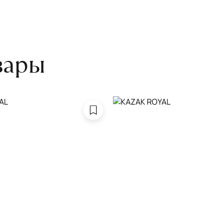
боре ковра экспертом либо
вары