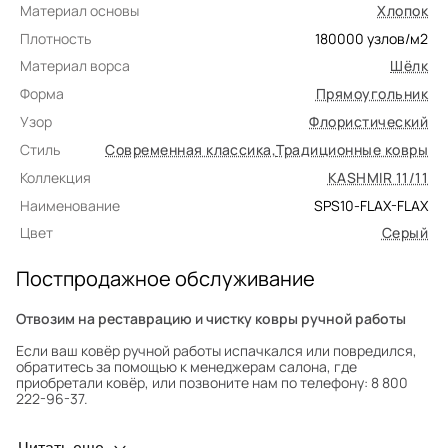
Материал основы
Хлопок
Плотность
180000
узлов/м2
Материал ворса
Шёлк
Форма
Прямоугольник
Узор
Флористический
Стиль
Современная классика
,
Традиционные ковры
Коллекция
KASHMIR 11/11
Наименование
SPS10-FLAX-FLAX
Цвет
Серый
Постпродажное обслуживание
Отвозим на реставрацию и чистку ковры ручной работы
Если ваш ковёр ручной работы испачкался или повредился,
обратитесь за помощью к менеджерам салона, где
приобретали ковёр, или позвоните нам по телефону: 8 800
222-96-37.
Профилактика износа