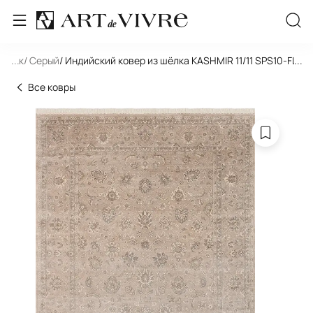
льник
...
/ Серый
/ Индийский ковер из шёлка KASHMIR 11/11 SPS10-FLAX
...
Все ковры