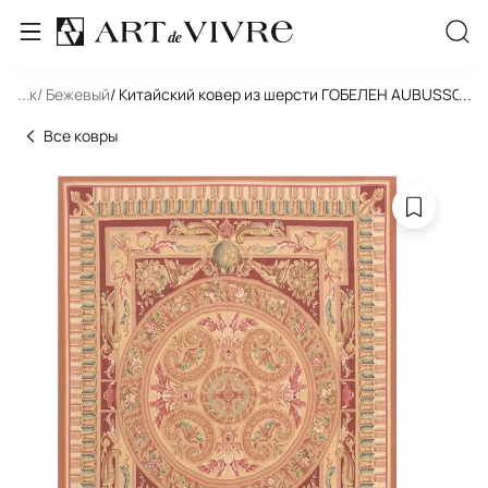
льник
...
/ Бежевый
/ Китайский ковер из шерсти ГОБЕЛЕН AUBUSSON 
...
Все ковры