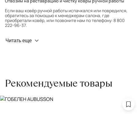
Отвозим на реставрацию и чистку ковры ручной работы
Если ваш ковёр ручной работы испачкался или повредился,
обратитесь за помощью к менеджерам салона, где
приобретали ковёр, или позвоните нам по телефону: 8 800
222-96-37.
Профилактика износа
Читать еще
Чтобы ковёр меньше изнашивался и выцветал, раз в полгода
его следует поворачивать на 180° для равномерного
распределения нагрузки. Мы возьмём эту работу на себя.
Проводим оценку ковров для страховки
Обратитесь в салон, где приобретали ковёр, договоритесь о
Рекомендуемые товары
заборе ковра экспертом либо привозите его в салон.