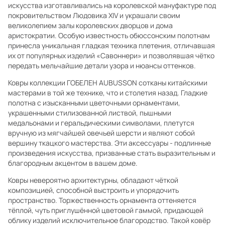
искусства изготавливались на королевской мануфактуре под
покровительством Людовика XIV и украшали своим
великолепием залы королевских дворцов и дома
аристократии. Особую известность обюссонским полотнам
принесла уникальная гладкая техника плетения, отличавшая
их от популярных изделий «Савоннери» и позволявшая чётко
передать мельчайшие детали узора и нюансы оттенков.
Ковры коллекции ГОБЕЛЕН AUBUSSON сотканы китайскими
мастерами в той же технике, что и столетия назад. Гладкие
полотна с изысканными цветочными орнаментами,
украшенными стилизованной листвой, пышными
медальонами и геральдическими символами, плетутся
вручную из мягчайшей овечьей шерсти и являют собой
вершину ткацкого мастерства. Эти аксессуары - подлинные
произведения искусства, призванные стать выразительным и
благородным акцентом в вашем доме.
Ковры невероятно архитектурны, обладают чёткой
композицией, способной выстроить и упорядочить
пространство. Торжественность орнамента оттеняется
тёплой, чуть приглушённой цветовой гаммой, придающей
облику изделий исключительное благородство. Такой ковёр