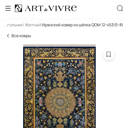
ямоугольник
...
/ Желтый
/ Иранский ковер из шёлка QOM 12-453/S-IR
Все ковры