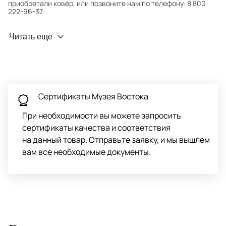
приобретали ковёр, или позвоните нам по телефону: 8 800
222-96-37.
Профилактика износа
Читать еще
Чтобы ковёр меньше изнашивался и выцветал, раз в полгода
его следует поворачивать на 180° для равномерного
распределения нагрузки. Мы возьмём эту работу на себя.
Проводим оценку ковров для страховки
Обратитесь в салон, где приобретали ковёр, договоритесь о
Сертификаты Музея Востока
заборе ковра экспертом либо привозите его в салон.
При необходимости вы можете запросить
сертификаты качества и соответствия
на данный товар. Отправьте заявку, и мы вышлем
вам все необходимые документы.