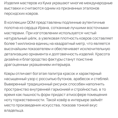
Изделия мастеров из Кума украшают многие международные
выставки и считаются одним из признанных эталонов
персидских ковров.
В коллекции QOM представлены подлинные аутентичные
полотна из сердца Ирана, сотканные лучшими восточными
мастерами. При изготовлении используется чистый
натуральный шёлк, а узелковая плотность ковров составляет
более 1 миллиона единиц на квадратный метр, что является
высочайшим показателем и обеспечивает исключительную
детализацию орнамента и долговечность изделий. Красота
дизайна и благородство фактуры станут поистине
драгоценным украшением интерьера.
Ковры отличает богатая палитра красок и характерный
насыщенный узор с россыпью бутонов, арабесок и стеблей.
Выверенный традиционный рисунок способен наполнить
пространство внутренней гармонией и стройностью, в то
время как пышность форм придаст атмосфере помещения
ноту торжественности. Такой ковёр в интерьере займёт
место произведения искусства, показав тонкий вкус
владельца.