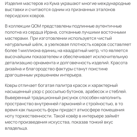
Изделия мастеров из Кума украшают многие международные
выставки и считаются одним из признанных эталонов
персидских ковров.
В коллекции QOM представлены подлинные аутентичные
полотна из сердца Ирана, сотканные лучшими восточными
мастерами. При изготовлении используется чистый
натуральный шёлк, а узелковая плотность ковров составляет
более 1 миллиона единиц на квадратный метр, что является
высочайшим показателем и обеспечивает исключительную
детализацию орнамента и долговечность изделий. Красота
дизайна и благородство фактуры станут поистине
драгоценным украшением интерьера.
Ковры отличает богатая палитра красок и характерный
насыщенный узор с россыпью бутонов, арабесок и стеблей.
Выверенный традиционный рисунок способен наполнить
пространство внутренней гармонией и стройностью, в то
время как пышность форм придаст атмосфере помещения
ноту торжественности. Такой ковёр в интерьере займёт
место произведения искусства, показав тонкий вкус
владельца.