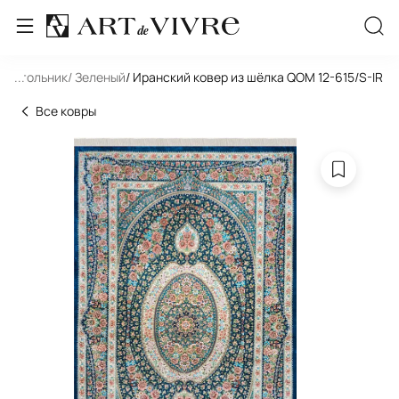
ямоугольник
...
/ Зеленый
/ Иранский ковер из шёлка QOM 12-615/S-IR
Все ковры