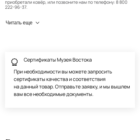
приобретали ковёр, или позвоните нам по телефону: 8 800
222-96-37.
Профилактика износа
Читать еще
Чтобы ковёр меньше изнашивался и выцветал, раз в полгода
его следует поворачивать на 180° для равномерного
распределения нагрузки. Мы возьмём эту работу на себя.
Проводим оценку ковров для страховки
Обратитесь в салон, где приобретали ковёр, договоритесь о
Сертификаты Музея Востока
заборе ковра экспертом либо привозите его в салон.
При необходимости вы можете запросить
сертификаты качества и соответствия
на данный товар. Отправьте заявку, и мы вышлем
вам все необходимые документы.