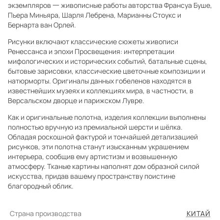
экземпляров 一 живописные работы авторства Франсуа Буше,
Пьера Миньяра, Шарля Лебрена, Марианны Стоукс и
Бернарта ван Орлей.
Рисунки включают классические сюжеты живописи
Ренессанса и эпохи Просвещения: интерпретации
мифологических и исторических событий, батальные сцены,
бытовые зарисовки, классические цветочные композиции и
натюрморты. Оригиналы данных гобеленов находятся в
известнейших музеях и коллекциях мира, в частности, в
Версальском дворце и парижском Лувре.
Как и оригинальные полотна, изделия коллекции выполнены
полностью вручную из премиальной шерсти и шёлка.
Обладая роскошной фактурой и тончайшей детализацией
рисунков, эти полотна станут изысканным украшением
интерьера, сообщив ему артистизм и возвышенную
атмосферу. Тканые картины наполнят дом образной силой
искусства, придав вашему пространству поистине
благородный облик.
Страна производства
КИТАЙ