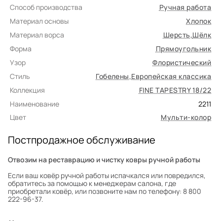
Способ производства
Ручная работа
Материал основы
Хлопок
Материал ворса
Шерсть
,
Шёлк
Форма
Прямоугольник
Узор
Флористический
Стиль
Гобелены
,
Европейская классика
Коллекция
FINE TAPESTRY 18/22
Наименование
2211
Цвет
Мульти-колор
Постпродажное обслуживание
Отвозим на реставрацию и чистку ковры ручной работы
Если ваш ковёр ручной работы испачкался или повредился,
обратитесь за помощью к менеджерам салона, где
приобретали ковёр, или позвоните нам по телефону: 8 800
222-96-37.
Профилактика износа