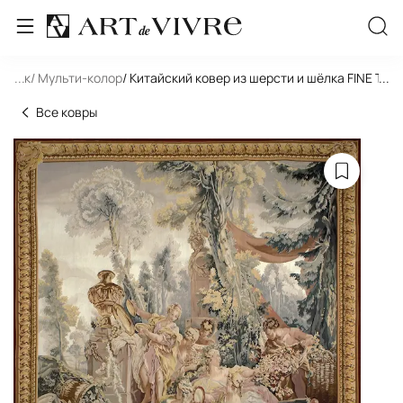
льник
...
/ Мульти-колор
/ Китайский ковер из шерсти и шёлка FINE TAPE
...
Все ковры