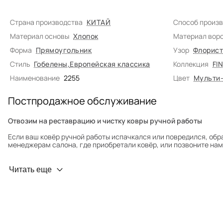
Страна производства
КИТАЙ
Способ произ
Материал основы
Хлопок
Материал вор
Форма
Прямоугольник
Узор
Флорист
Стиль
Гобелены
,
Европейская классика
Коллекция
FI
Наименование
2255
Цвет
Мульти
Постпродажное обслуживание
Отвозим на реставрацию и чистку ковры ручной работы
Если ваш ковёр ручной работы испачкался или повредился, обр
менеджерам салона, где приобретали ковёр, или позвоните нам 
Профилактика износа
Читать еще
Чтобы ковёр меньше изнашивался и выцветал, раз в полгода его
для равномерного распределения нагрузки. Мы возьмём эту раб
Проводим оценку ковров для страховки
Обратитесь в салон, где приобретали ковёр, договоритесь о за