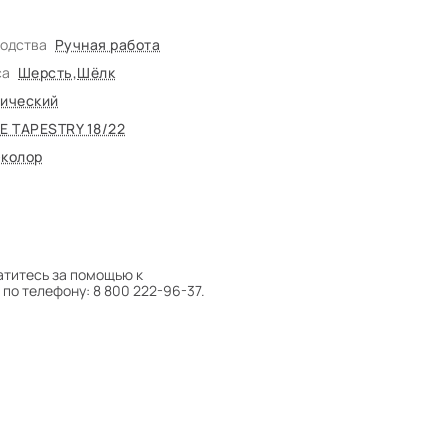
водства
Ручная работа
са
Шерсть
,
Шёлк
ический
NE TAPESTRY 18/22
-колор
атитесь за помощью к
по телефону: 8 800 222-96-37.
 следует поворачивать на 180°
оту на себя.
боре ковра экспертом либо