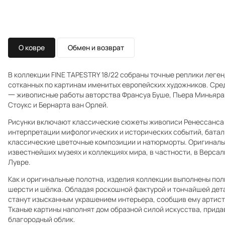
О ковре
Обмен и возврат
В коллекции FINE TAPESTRY 18/22 собраны точные реплики легенд
сотканных по картинам именитых европейских художников. Ср
一 живописные работы авторства Франсуа Буше, Пьера Миньяра
Стоукс и Бернарта ван Орлей.
Рисунки включают классические сюжеты живописи Ренессанса 
интерпретации мифологических и исторических событий, батал
классические цветочные композиции и натюрморты. Оригиналы
известнейших музеях и коллекциях мира, в частности, в Верса
Лувре.
Как и оригинальные полотна, изделия коллекции выполнены по
шерсти и шёлка. Обладая роскошной фактурой и тончайшей дет
станут изысканным украшением интерьера, сообщив ему артис
Тканые картины наполнят дом образной силой искусства, прид
благородный облик.