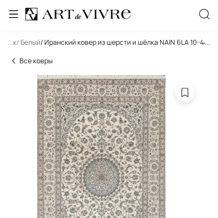
льник
...
/ Белый
/ Иранский ковер из шерсти и шёлка NAIN 6LA 10-440-I
...
Все ковры