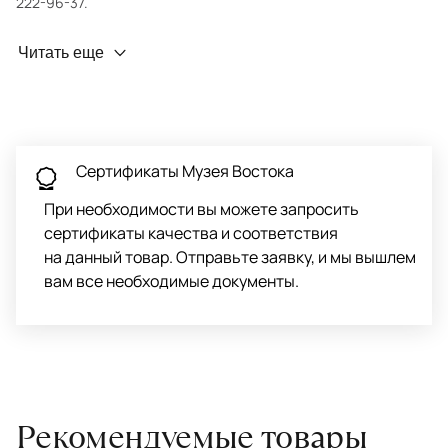
222-96-37.
Профилактика износа
Читать еще
Чтобы ковёр меньше изнашивался и выцветал, раз в полгода
его следует поворачивать на 180° для равномерного
распределения нагрузки. Мы возьмём эту работу на себя.
Проводим оценку ковров для страховки
Обратитесь в салон, где приобретали ковёр, договоритесь о
Сертификаты Музея Востока
заборе ковра экспертом либо привозите его в салон.
При необходимости вы можете запросить
сертификаты качества и соответствия
на данный товар. Отправьте заявку, и мы вышлем
вам все необходимые документы.
Рекомендуемые товары