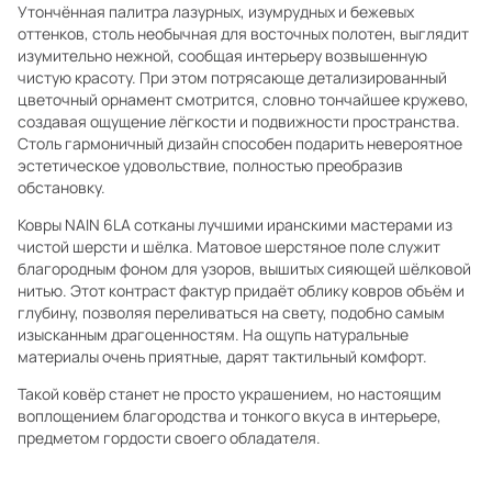
Утончённая палитра лазурных, изумрудных и бежевых
оттенков, столь необычная для восточных полотен, выглядит
изумительно нежной, сообщая интерьеру возвышенную
чистую красоту. При этом потрясающе детализированный
цветочный орнамент смотрится, словно тончайшее кружево,
создавая ощущение лёгкости и подвижности пространства.
Столь гармоничный дизайн способен подарить невероятное
эстетическое удовольствие, полностью преобразив
обстановку.
Ковры NAIN 6LA сотканы лучшими иранскими мастерами из
чистой шерсти и шёлка. Матовое шерстяное поле служит
благородным фоном для узоров, вышитых сияющей шёлковой
нитью. Этот контраст фактур придаёт облику ковров объём и
глубину, позволяя переливаться на свету, подобно самым
изысканным драгоценностям. На ощупь натуральные
материалы очень приятные, дарят тактильный комфорт.
Такой ковёр станет не просто украшением, но настоящим
воплощением благородства и тонкого вкуса в интерьере,
предметом гордости своего обладателя.