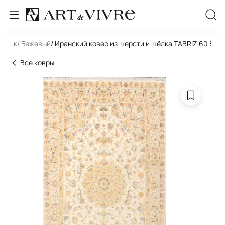
льник
...
/ Бежевый
/ Иранский ковер из шерсти и шёлка TABRIZ 60 801-
...
Все ковры