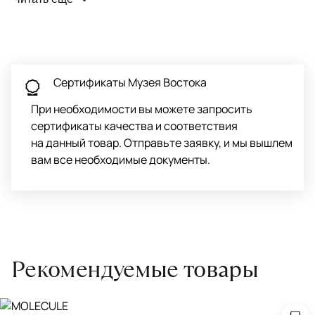
Чтобы ковёр меньше изнашивался и выцветал, раз в полгода
его следует поворачивать на 180° для равномерного
распределения нагрузки. Мы возьмём эту работу на себя.
Проводим оценку ковров для страховки
Обратитесь в салон, где приобретали ковёр, договоритесь о
Сертификаты Музея Востока
заборе ковра экспертом либо привозите его в салон.
При необходимости вы можете запросить
сертификаты качества и соответствия
на данный товар. Отправьте заявку, и мы вышлем
вам все необходимые документы.
Рекомендуемые товары