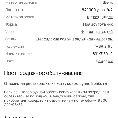
Материал основы
Шёлк
Плотность
640000
узлов/м2
Материал ворса
Шерсть
,
Шёлк
Форма
Прямоугольник
Узор
Флористический
Стиль
Персидские ковры
,
Традиционные ковры
Коллекция
TABRIZ 60
Наименование
801-3130-IR
Цвет
Бежевый
Постпродажное обслуживание
Отвозим на реставрацию и чистку ковры ручной работы
Если ваш ковёр ручной работы испачкался или повредился,
обратитесь за помощью к менеджерам салона, где
приобретали ковёр, или позвоните нам по телефону: 8 800
222-96-37.
Профилактика износа
Читать еще