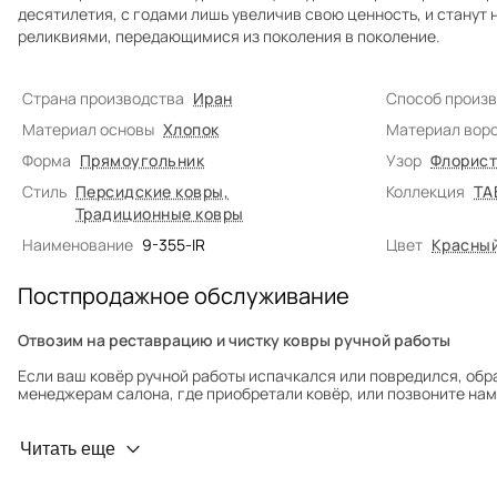
десятилетия, с годами лишь увеличив свою ценность, и стану
реликвиями, передающимися из поколения в поколение.
Страна производства
Иран
Способ произ
Материал основы
Хлопок
Материал вор
Форма
Прямоугольник
Узор
Флорист
Стиль
Персидские ковры
,
Коллекция
TA
Традиционные ковры
Наименование
9-355-IR
Цвет
Красны
Постпродажное обслуживание
Отвозим на реставрацию и чистку ковры ручной работы
Если ваш ковёр ручной работы испачкался или повредился, обр
менеджерам салона, где приобретали ковёр, или позвоните нам 
Профилактика износа
Читать еще
Чтобы ковёр меньше изнашивался и выцветал, раз в полгода его
для равномерного распределения нагрузки. Мы возьмём эту раб