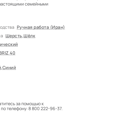
т настоящими семейными
водства
Ручная работа (Иран)
са
Шерсть
,
Шёлк
ический
BRIZ 40
й
,
Синий
атитесь за помощью к
по телефону: 8 800 222-96-37.
 следует поворачивать на 180°
оту на себя.