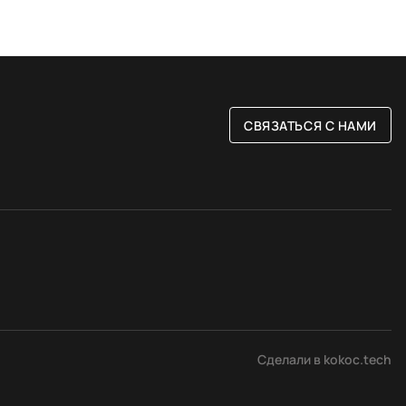
СВЯЗАТЬСЯ С НАМИ
РАЗМЕР
ые
80 на 150 см
Сделали в kokoc.tech
вые
120 на 180 см