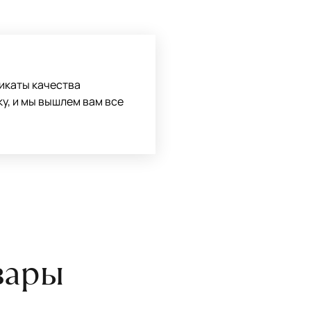
боре ковра экспертом либо
икаты качества
ку, и мы вышлем вам все
вары