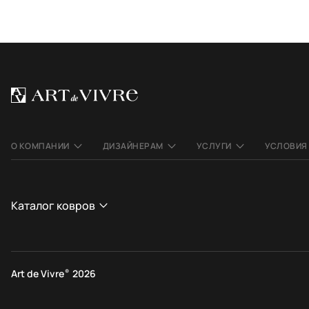
О КОМПАНИИ
ДИЗАЙНЕРАМ
УСЛУГИ
УСЛОВИЯ
Каталог ковров
СТРАНА
СТИЛЬ
Афганистан
Современные
Art de Vivre
®
2026
Индия
Этнические