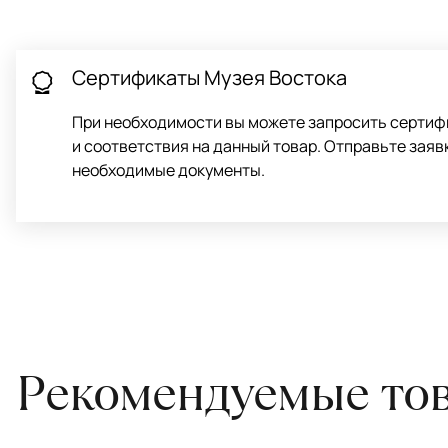
Проводим оценку ковров для страховки
Обратитесь в салон, где приобретали ковёр, договоритесь о за
привозите его в салон.
Сертификаты Музея Востока
При необходимости вы можете запросить сертиф
и соответствия на данный товар. Отправьте заяв
необходимые документы.
Рекомендуемые то