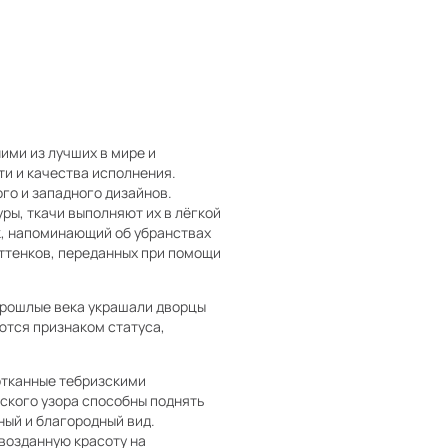
ими из лучших в мире и
и и качества исполнения.
го и западного дизайнов.
ры, ткачи выполняют их в лёгкой
к, напоминающий об убранствах
оттенков, переданных при помощи
 прошлые века украшали дворцы
ются признаком статуса,
отканные тебризскими
ского узора способны поднять
ный и благородный вид.
возданную красоту на