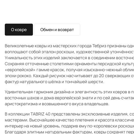
О ковре
Обмен и возврат
Великолепные ковры из мастерских города Тебриз признаны одн
воплощают собой эталон роскоши, художественной утончённост
Уникальность этих изделий заключается в соединении восточно
Сохраняя отточенные столетиями орнаменты персидской культу
«европейской» гамме красок, получая изысканно-нежный обли
эпохи рококо. Каждый рисунок насчитывает до 20 сверкающих 
фактур натурального шёлка и тончайшей шерсти.
Удивительная гармония дизайна и элегантность этих ковров в
восточных шахов и дома европейской знати и по сей день счита
аристократизма и возвышенного вкуса владельцев.
В коллекции TABRIZ 40 представлены эксклюзивные изделия, с
мастерами. Высочайшее качество плетения и красота классиче
интерьер на новый уровень, подарив ему по-королевски роскош
Благодаря элитным натуральным фактурам, ковры сохранят пер