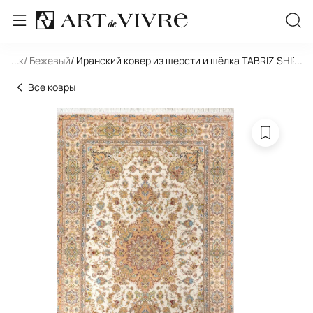
льник
...
/ Бежевый
/ Иранский ковер из шерсти и шёлка TABRIZ SHIRFAR
...
Все ковры