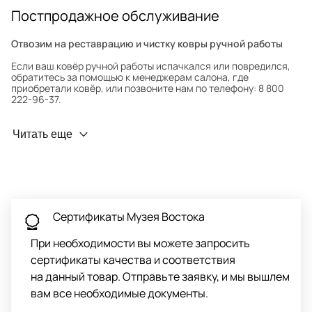
Постпродажное обслуживание
Отвозим на реставрацию и чистку ковры ручной работы
Если ваш ковёр ручной работы испачкался или повредился,
обратитесь за помощью к менеджерам салона, где
приобретали ковёр, или позвоните нам по телефону: 8 800
222-96-37.
Профилактика износа
Читать еще
Чтобы ковёр меньше изнашивался и выцветал, раз в полгода
его следует поворачивать на 180° для равномерного
распределения нагрузки. Мы возьмём эту работу на себя.
Проводим оценку ковров для страховки
Обратитесь в салон, где приобретали ковёр, договоритесь о
Сертификаты Музея Востока
заборе ковра экспертом либо привозите его в салон.
При необходимости вы можете запросить
сертификаты качества и соответствия
на данный товар. Отправьте заявку, и мы вышлем
вам все необходимые документы.