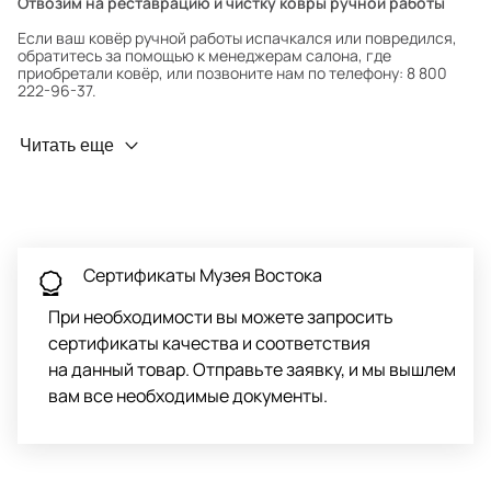
Отвозим на реставрацию и чистку ковры ручной работы
Если ваш ковёр ручной работы испачкался или повредился,
обратитесь за помощью к менеджерам салона, где
приобретали ковёр, или позвоните нам по телефону: 8 800
222-96-37.
Профилактика износа
Читать еще
Чтобы ковёр меньше изнашивался и выцветал, раз в полгода
его следует поворачивать на 180° для равномерного
распределения нагрузки. Мы возьмём эту работу на себя.
Проводим оценку ковров для страховки
Обратитесь в салон, где приобретали ковёр, договоритесь о
Сертификаты Музея Востока
заборе ковра экспертом либо привозите его в салон.
При необходимости вы можете запросить
сертификаты качества и соответствия
на данный товар. Отправьте заявку, и мы вышлем
вам все необходимые документы.