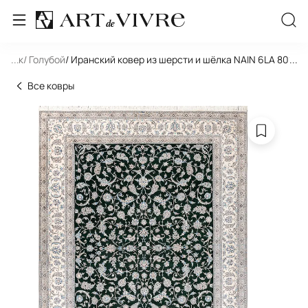
льник
...
/ Голубой
/ Иранский ковер из шерсти и шёлка NAIN 6LA 801-39
...
Все ковры