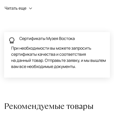
Профилактика износа
Читать еще
Чтобы ковёр меньше изнашивался и выцветал, раз в полгода
его следует поворачивать на 180° для равномерного
распределения нагрузки. Мы возьмём эту работу на себя.
Проводим оценку ковров для страховки
Обратитесь в салон, где приобретали ковёр, договоритесь о
Сертификаты Музея Востока
заборе ковра экспертом либо привозите его в салон.
При необходимости вы можете запросить
сертификаты качества и соответствия
на данный товар. Отправьте заявку, и мы вышлем
вам все необходимые документы.
Рекомендуемые товары