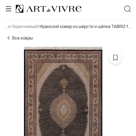
льник
...
/ Коричневый
/ Иранский ковер из шерсти и шёлка TABRIZ MAHI
...
Все ковры