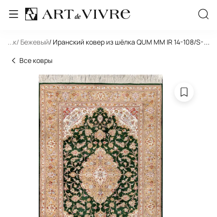
льник
...
/ Бежевый
/ Иранский ковер из шёлка QUM MM IR 14-108/S-IR
...
Все ковры