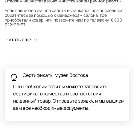
Отвозим на реставрацию и чистку ковры ручной работы
Если ваш ковёр ручной работы испачкался или повредился,
обратитесь за помощью к менеджерам салона, где
приобретали ковёр, или позвоните нам по телефону: 8 800
222-96-37.
Профилактика износа
Читать еще
Чтобы ковёр меньше изнашивался и выцветал, раз в полгода
его следует поворачивать на 180° для равномерного
распределения нагрузки. Мы возьмём эту работу на себя.
Проводим оценку ковров для страховки
Обратитесь в салон, где приобретали ковёр, договоритесь о
Сертификаты Музея Востока
заборе ковра экспертом либо привозите его в салон.
При необходимости вы можете запросить
сертификаты качества и соответствия
на данный товар. Отправьте заявку, и мы вышлем
вам все необходимые документы.