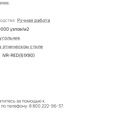
зяев.
водства
Ручная работа
0000
узлов/м2
угольник
в этническом стиле
IVR-RED(61X90)
атитесь за помощью к
по телефону: 8 800 222-96-37.
 следует поворачивать на 180°
оту на себя.