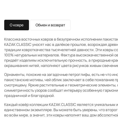
О ковре
Обмен и возврат
Классика восточных ковров в безупречном исполнении пакистан
KAZAK CLASSIC уносят нас в далёкое прошлое, возрождая древ
традиции ковроткачества тысячелетней давности. Эти ковры с
100% натуральных материалов. Фактура высококачественной ов
придаёт изделиям исключительную прочность, а природные кра
окрашивания нитей, наполняют цвета рисунков живым свечение
Орнаменты, похожие на загадочные петроглифы, есть не что ин
пакистанские мотивы, чей облик заключает в себе пожелание 
смотрящему. Яркие растительные и геометрические элементы, 
симметричность узоров сообщат интерьеру особенную гармони
праздничной и благородной.
Каждый ковёр коллекции KAZAK CLASSIC является уникальным и
единственном экземпляре. Вы можете быть уверены, что второг
во всём мире, а значит, эти ковры наполнят ваш дом абсолютн