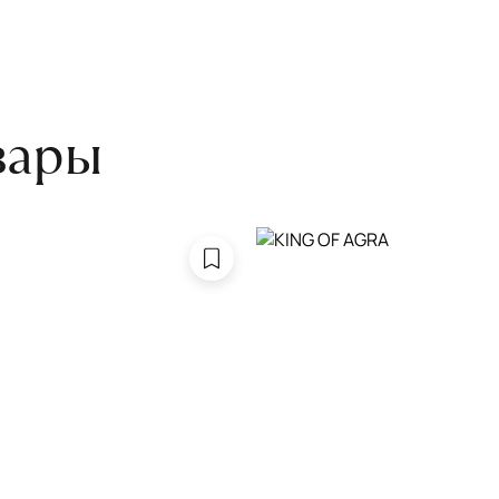
боре ковра экспертом либо
вары