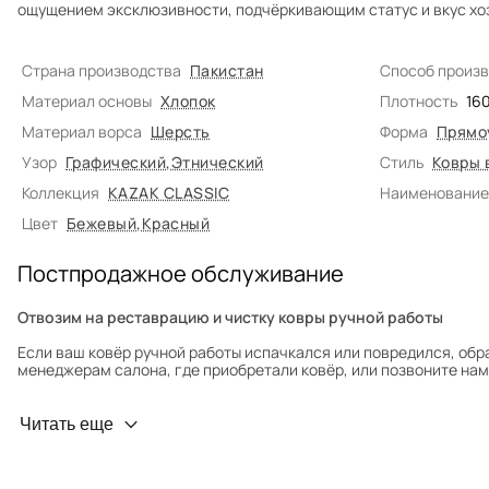
ощущением эксклюзивности, подчёркивающим статус и вкус хо
Страна производства
Пакистан
Способ произ
Материал основы
Хлопок
Плотность
16
Материал ворса
Шерсть
Форма
Прямо
Узор
Графический
,
Этнический
Стиль
Ковры 
Коллекция
KAZAK CLASSIC
Наименование
Цвет
Бежевый
,
Красный
Постпродажное обслуживание
Отвозим на реставрацию и чистку ковры ручной работы
Если ваш ковёр ручной работы испачкался или повредился, обр
менеджерам салона, где приобретали ковёр, или позвоните нам 
Профилактика износа
Читать еще
Чтобы ковёр меньше изнашивался и выцветал, раз в полгода его
для равномерного распределения нагрузки. Мы возьмём эту раб