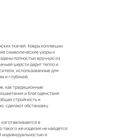
ских ткачей. Ковры коллекции
ние символические узоры и
озданы полностью вручную из
ечьей шерсти дарит тепло и
сители, использованные для
м и глубиной.
ое, как традиционные
процветания и благоденствия
общая стройность и
ю, сделают обстановку
 изготавливается в
о такого же изделия не найдётся
ой индивидуальностью и