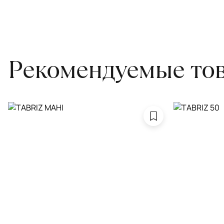
Проводим оценку ковров для страховки
Обратитесь в салон, где приобретали ковёр, договоритесь о за
привозите его в салон.
Рекомендуемые то