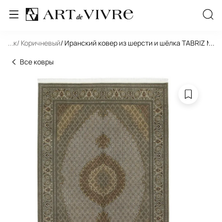
льник
...
/ Коричневый
/ Иранский ковер из шерсти и шёлка TABRIZ MAHI
...
Все ковры