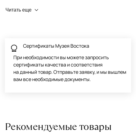
Профилактика износа
Читать еще
Чтобы ковёр меньше изнашивался и выцветал, раз в полгода
его следует поворачивать на 180° для равномерного
распределения нагрузки. Мы возьмём эту работу на себя.
Проводим оценку ковров для страховки
Обратитесь в салон, где приобретали ковёр, договоритесь о
Сертификаты Музея Востока
заборе ковра экспертом либо привозите его в салон.
При необходимости вы можете запросить
сертификаты качества и соответствия
на данный товар. Отправьте заявку, и мы вышлем
вам все необходимые документы.
Рекомендуемые товары