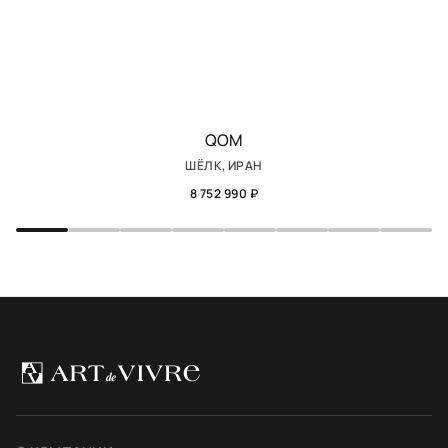
QOM
ШЁЛК, ИРАН
8 752 990 ₽