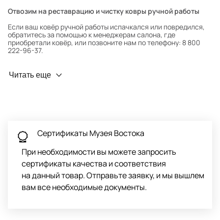
Отвозим на реставрацию и чистку ковры ручной работы
Если ваш ковёр ручной работы испачкался или повредился,
обратитесь за помощью к менеджерам салона, где
приобретали ковёр, или позвоните нам по телефону: 8 800
222-96-37.
Профилактика износа
Читать еще
Чтобы ковёр меньше изнашивался и выцветал, раз в полгода
его следует поворачивать на 180° для равномерного
распределения нагрузки. Мы возьмём эту работу на себя.
Проводим оценку ковров для страховки
Обратитесь в салон, где приобретали ковёр, договоритесь о
Сертификаты Музея Востока
заборе ковра экспертом либо привозите его в салон.
При необходимости вы можете запросить
сертификаты качества и соответствия
на данный товар. Отправьте заявку, и мы вышлем
вам все необходимые документы.