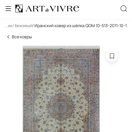
ольник
...
/ Бежевый
/ Иранский ковер из шёлка QOM 10-513-2011-10-1
Все ковры