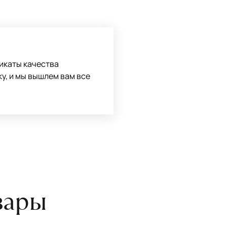
оту на себя.
боре ковра экспертом либо
икаты качества
ку, и мы вышлем вам все
вары