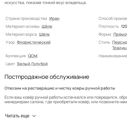
искусства, показав тонкий вкус владельца.
Страна производства
Иран
Способ произ
Материал основы
Шёлк
Плотность
12
Материал ворса
Шёлк
Форма
Прямо
Узор
Флористический
Стиль
Персид
Традиц
Коллекция
QOM
Наименование
Цвет
Белый
,
Голубой
Постпродажное обслуживание
Отвозим на реставрацию и чистку ковры ручной работы
Если ваш ковёр ручной работы испачкался или повредился, обр
менеджерам салона, где приобретали ковёр, или позвоните нам 
Профилактика износа
Читать еще
Чтобы ковёр меньше изнашивался и выцветал, раз в полгода его