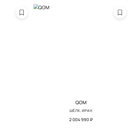
QOM
ШЁЛК, ИРАН
2 004 990 ₽