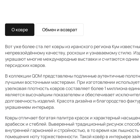
О ковре
Обмен и возврат
Вот уже более ста лет ковры из иранского региона Кум известн
непревзойдённому качеству, роскоши и узнаваемому стилю. Из
украшают многие международные выставки и считаются одним 
персидских ковров.
В коллекции QOM представлены подлинные аутентичные полотна
лучшими восточными мастерами. При изготовлении используетс
узелковая плотность ковров составляет более 1 миллиона едини
является высочайшим показателем и обеспечивает исключите
долговечность изделий. Красота дизайна и благородство факт
украшением интерьера.
Ковры отличает богатая палитра красок и характерный насыщен
арабесок и стеблей. Выверенный традиционный рисунок способ
внутренней гармонией и стройностью, в то время как пышност
помещения ноту торжественности. Такой ковёр в интерьере за