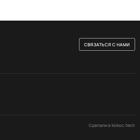
СВЯЗАТЬСЯ С НАМИ
РАЗМЕР
ые
80 на 150 см
Сделали в kokoc.tech
вые
120 на 180 см