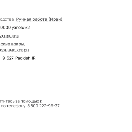
водства
Ручная работа (Иран)
00000
узлов/м2
угольник
ские ковры
,
ионные ковры
9-527-Padideh-IR
атитесь за помощью к
по телефону: 8 800 222-96-37.
 следует поворачивать на 180°