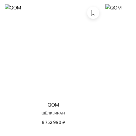
QOM
ШЁЛК, ИРАН
8 752 990 ₽