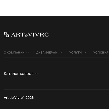
О КОМПАНИИ
ДИЗАЙНЕРАМ
УСЛУГИ
УСЛОВИЯ
Каталог ковров
СТРАНА
СТИЛЬ
Афганистан
Современные
Art de Vivre
®
2026
Индия
Этнические