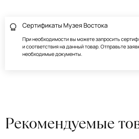
для равномерного распределения нагрузки. Мы возьмём эту раб
Проводим оценку ковров для страховки
Обратитесь в салон, где приобретали ковёр, договоритесь о за
привозите его в салон.
Сертификаты Музея Востока
При необходимости вы можете запросить сертиф
и соответствия на данный товар. Отправьте заяв
необходимые документы.
Рекомендуемые то