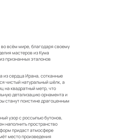
ы во всём мире, благодаря своему
делия мастеров из Кума
из признанных эталонов
 из сердца Ирана, сотканные
я чистый натуральный шёлк, а
ц на квадратный метр, что
льную детализацию орнамента и
уры станут поистине драгоценным
ный узор с россыпью бутонов,
ен наполнить пространство
ь форм придаст атмосфере
ймёт место произведения