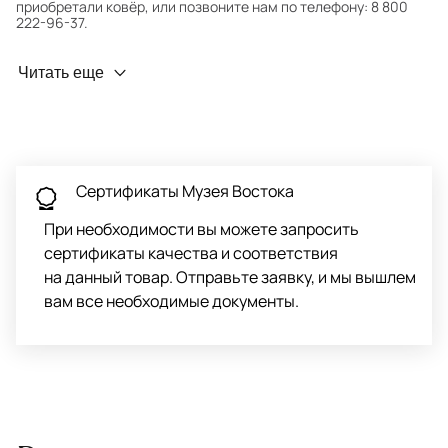
приобретали ковёр, или позвоните нам по телефону: 8 800
222-96-37.
Профилактика износа
Читать еще
Чтобы ковёр меньше изнашивался и выцветал, раз в полгода
его следует поворачивать на 180° для равномерного
распределения нагрузки. Мы возьмём эту работу на себя.
Проводим оценку ковров для страховки
Обратитесь в салон, где приобретали ковёр, договоритесь о
Сертификаты Музея Востока
заборе ковра экспертом либо привозите его в салон.
При необходимости вы можете запросить
сертификаты качества и соответствия
на данный товар. Отправьте заявку, и мы вышлем
вам все необходимые документы.