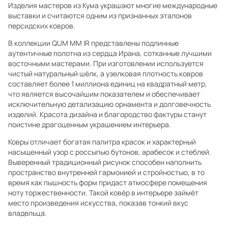
Изделия мастеров из Кума украшают многие международные
выставки и считаются одним из признанных эталонов
персидских ковров.
В коллекции QUM MM IR представлены подлинные
аутентичные полотна из сердца Ирана, сотканные лучшими
восточными мастерами. При изготовлении используется
чистый натуральный шёлк, а узелковая плотность ковров
составляет более 1 миллиона единиц на квадратный метр,
что является высочайшим показателем и обеспечивает
исключительную детализацию орнамента и долговечность
изделий. Красота дизайна и благородство фактуры станут
поистине драгоценным украшением интерьера.
Ковры отличает богатая палитра красок и характерный
насыщенный узор с россыпью бутонов, арабесок и стеблей.
Выверенный традиционный рисунок способен наполнить
пространство внутренней гармонией и стройностью, в то
время как пышность форм придаст атмосфере помещения
ноту торжественности. Такой ковёр в интерьере займёт
место произведения искусства, показав тонкий вкус
владельца.