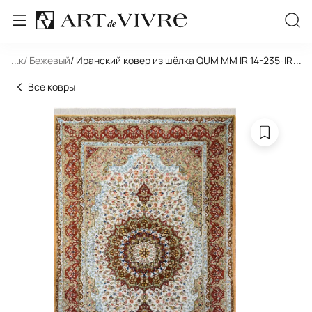
льник
...
/ Бежевый
/ Иранский ковер из шёлка QUM MM IR 14-235-IR REZ
...
Все ковры