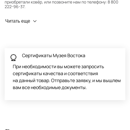
приобретали ковёр, или позвоните нам по телефону: 8 800
222-96-37.
Профилактика износа
Читать еще
Чтобы ковёр меньше изнашивался и выцветал, раз в полгода
его следует поворачивать на 180° для равномерного
распределения нагрузки. Мы возьмём эту работу на себя.
Проводим оценку ковров для страховки
Обратитесь в салон, где приобретали ковёр, договоритесь о
Сертификаты Музея Востока
заборе ковра экспертом либо привозите его в салон.
При необходимости вы можете запросить
сертификаты качества и соответствия
на данный товар. Отправьте заявку, и мы вышлем
вам все необходимые документы.