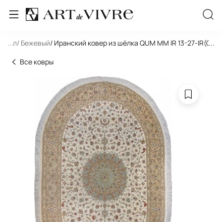
 Овал
...
/ Бежевый
/ Иранский ковер из шёлка QUM MM IR 13-27-IR(Oval
...
Все ковры