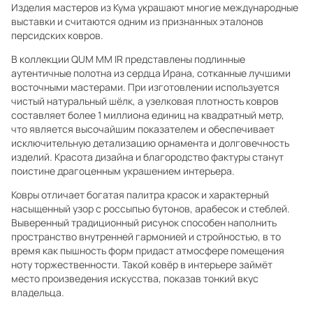
Изделия мастеров из Кума украшают многие международные
выставки и считаются одним из признанных эталонов
персидских ковров.
В коллекции QUM MM IR представлены подлинные
аутентичные полотна из сердца Ирана, сотканные лучшими
восточными мастерами. При изготовлении используется
чистый натуральный шёлк, а узелковая плотность ковров
составляет более 1 миллиона единиц на квадратный метр,
что является высочайшим показателем и обеспечивает
исключительную детализацию орнамента и долговечность
изделий. Красота дизайна и благородство фактуры станут
поистине драгоценным украшением интерьера.
Ковры отличает богатая палитра красок и характерный
насыщенный узор с россыпью бутонов, арабесок и стеблей.
Выверенный традиционный рисунок способен наполнить
пространство внутренней гармонией и стройностью, в то
время как пышность форм придаст атмосфере помещения
ноту торжественности. Такой ковёр в интерьере займёт
место произведения искусства, показав тонкий вкус
владельца.