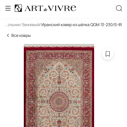
моугольник
...
/ Бежевый
/ Иранский ковер из шёлка QOM 13-230/S-IR
Все ковры