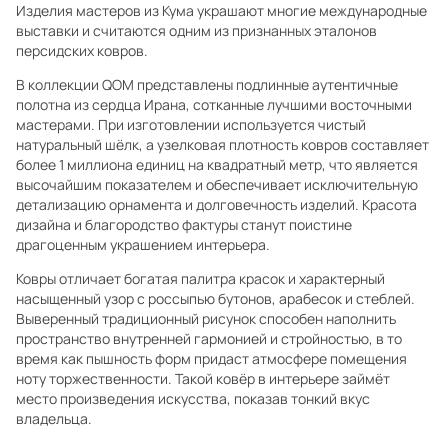
Изделия мастеров из Кума украшают многие международные
выставки и считаются одним из признанных эталонов
персидских ковров.
В коллекции QOM представлены подлинные аутентичные
полотна из сердца Ирана, сотканные лучшими восточными
мастерами. При изготовлении используется чистый
натуральный шёлк, а узелковая плотность ковров составляет
более 1 миллиона единиц на квадратный метр, что является
высочайшим показателем и обеспечивает исключительную
детализацию орнамента и долговечность изделий. Красота
дизайна и благородство фактуры станут поистине
драгоценным украшением интерьера.
Ковры отличает богатая палитра красок и характерный
насыщенный узор с россыпью бутонов, арабесок и стеблей.
Выверенный традиционный рисунок способен наполнить
пространство внутренней гармонией и стройностью, в то
время как пышность форм придаст атмосфере помещения
ноту торжественности. Такой ковёр в интерьере займёт
место произведения искусства, показав тонкий вкус
владельца.