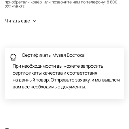
приобретали ковёр, или позвоните нам по телефону: 8 800
222-96-37.
Профилактика износа
Читать еще
Чтобы ковёр меньше изнашивался и выцветал, раз в полгода
его следует поворачивать на 180° для равномерного
распределения нагрузки. Мы возьмём эту работу на себя.
Проводим оценку ковров для страховки
Обратитесь в салон, где приобретали ковёр, договоритесь о
Сертификаты Музея Востока
заборе ковра экспертом либо привозите его в салон.
При необходимости вы можете запросить
сертификаты качества и соответствия
на данный товар. Отправьте заявку, и мы вышлем
вам все необходимые документы.