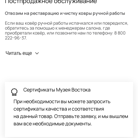
Постпродажное обслуживание
Отвозим на реставрацию и чистку ковры ручной работы
Если ваш ковёр ручной работы испачкался или повредился,
обратитесь за помощью к менеджерам салона, где
приобретали ковёр, или позвоните нам по телефону: 8 800
222-96-37.
Профилактика износа
Читать еще
Чтобы ковёр меньше изнашивался и выцветал, раз в полгода
его следует поворачивать на 180° для равномерного
распределения нагрузки. Мы возьмём эту работу на себя.
Проводим оценку ковров для страховки
Обратитесь в салон, где приобретали ковёр, договоритесь о
Сертификаты Музея Востока
заборе ковра экспертом либо привозите его в салон.
При необходимости вы можете запросить
сертификаты качества и соответствия
на данный товар. Отправьте заявку, и мы вышлем
вам все необходимые документы.