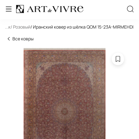
льник
...
/ Розовый
/ Иранский ковер из шёлка QOM 15-23A-MIRMEHDI
Все ковры