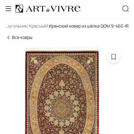
Прямоугольник
...
/ Красный
/ Иранский ковер из шёлка QOM 9-460-IR
Все ковры