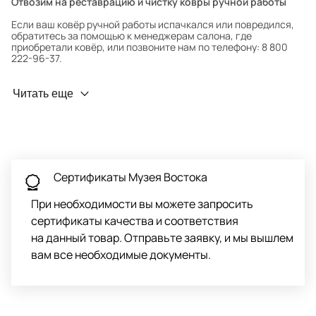
Отвозим на реставрацию и чистку ковры ручной работы
Если ваш ковёр ручной работы испачкался или повредился,
обратитесь за помощью к менеджерам салона, где
приобретали ковёр, или позвоните нам по телефону: 8 800
222-96-37.
Профилактика износа
Читать еще
Чтобы ковёр меньше изнашивался и выцветал, раз в полгода
его следует поворачивать на 180° для равномерного
распределения нагрузки. Мы возьмём эту работу на себя.
Проводим оценку ковров для страховки
Обратитесь в салон, где приобретали ковёр, договоритесь о
Сертификаты Музея Востока
заборе ковра экспертом либо привозите его в салон.
При необходимости вы можете запросить
сертификаты качества и соответствия
на данный товар. Отправьте заявку, и мы вышлем
вам все необходимые документы.