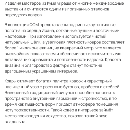
Изделия мастеров из Кума украшают многие международные
выставки и считаются одним из признанных эталонов
персидских ковров.
В коллекции QOM представлены подлинные аутентичные
полотна из сердца Ирана, сотканные лучшими восточными
мастерами. При изготовлении используется чистый
натуральный шёлк, а узелковая плотность ковров составляет
более 1 миллиона единиц на квадратный метр, что является
высочайшим показателем и обеспечивает исключительную
детализацию орнамента и долговечность изделий. Красота
дизайна и благородство фактуры станут поистине
драгоценным украшением интерьера.
Ковры отличает богатая палитра красок и характерный
насыщенный узор с россыпью бутонов, арабесок и стеблей.
Выверенный традиционный рисунок способен наполнить
пространство внутренней гармонией и стройностью, в то
время как пышность форм придаст атмосфере помещения
ноту торжественности. Такой ковёр в интерьере займёт
место произведения искусства, показав тонкий вкус
владельца.