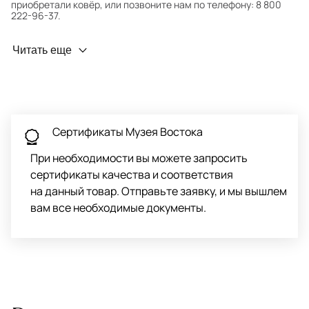
приобретали ковёр, или позвоните нам по телефону: 8 800
222-96-37.
Профилактика износа
Читать еще
Чтобы ковёр меньше изнашивался и выцветал, раз в полгода
его следует поворачивать на 180° для равномерного
распределения нагрузки. Мы возьмём эту работу на себя.
Проводим оценку ковров для страховки
Обратитесь в салон, где приобретали ковёр, договоритесь о
Сертификаты Музея Востока
заборе ковра экспертом либо привозите его в салон.
При необходимости вы можете запросить
сертификаты качества и соответствия
на данный товар. Отправьте заявку, и мы вышлем
вам все необходимые документы.