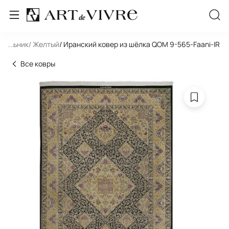
угольник
...
/ Желтый
/ Иранский ковер из шёлка QOM 9-565-Faani-IR
Все ковры