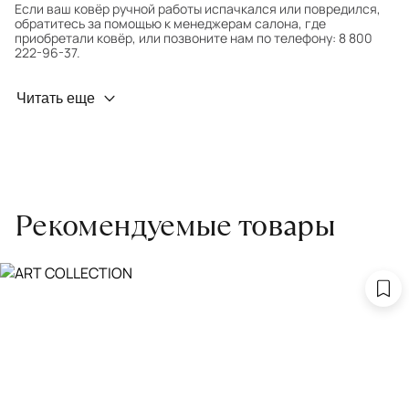
Если ваш ковёр ручной работы испачкался или повредился,
обратитесь за помощью к менеджерам салона, где
приобретали ковёр, или позвоните нам по телефону: 8 800
222-96-37.
Профилактика износа
Читать еще
Чтобы ковёр меньше изнашивался и выцветал, раз в полгода
его следует поворачивать на 180° для равномерного
распределения нагрузки. Мы возьмём эту работу на себя.
Проводим оценку ковров для страховки
Обратитесь в салон, где приобретали ковёр, договоритесь о
Рекомендуемые товары
заборе ковра экспертом либо привозите его в салон.