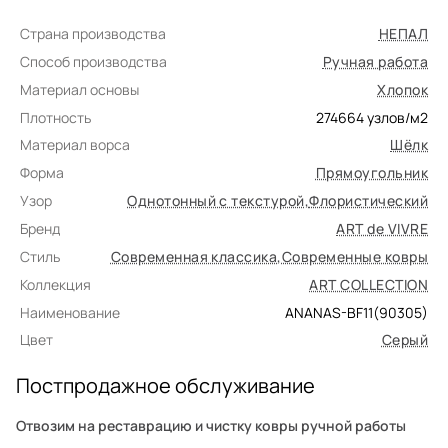
Страна производства
НЕПАЛ
Способ производства
Ручная работа
Материал основы
Хлопок
Плотность
274664
узлов/м2
Материал ворса
Шёлк
Форма
Прямоугольник
Узор
Однотонный с текстурой
,
Флористический
Бренд
ART de VIVRE
Стиль
Современная классика
,
Современные ковры
Коллекция
ART COLLECTION
Наименование
ANANAS-BF11(90305)
Цвет
Серый
Постпродажное обслуживание
Отвозим на реставрацию и чистку ковры ручной работы