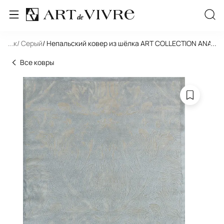
льник
...
/ Серый
/ Непальский ковер из шёлка ART COLLECTION ANANA
...
Все ковры