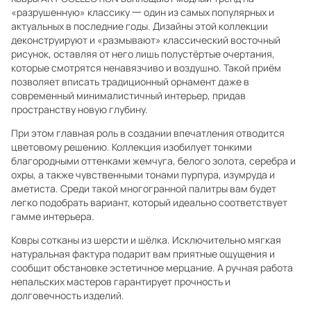
«разрушенную» классику 一 один из самых популярных и
актуальных в последние годы. Дизайны этой коллекции
деконструируют и «размывают» классический восточный
рисунок, оставляя от него лишь полустёртые очертания,
которые смотрятся ненавязчиво и воздушно. Такой приём
позволяет вписать традиционный орнамент даже в
современный минималистичный интерьер, придав
пространству новую глубину.
При этом главная роль в создании впечатления отводится
цветовому решению. Коллекция изобилует тонкими
благородными оттенками жемчуга, белого золота, серебра и
охры, а также чувственными тонами пурпура, изумруда и
аметиста. Среди такой многогранной палитры вам будет
легко подобрать вариант, который идеально соответствует
гамме интерьера.
Ковры сотканы из шерсти и шёлка. Исключительно мягкая
натуральная фактура подарит вам приятные ощущения и
сообщит обстановке эстетичное мерцание. А ручная работа
непальских мастеров гарантирует прочность и
долговечность изделий.