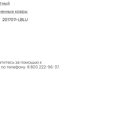
тный
енные ковры
2017011-LBLU
атитесь за помощью к
по телефону: 8 800 222-96-37.
 следует поворачивать на 180°
оту на себя.
боре ковра экспертом либо