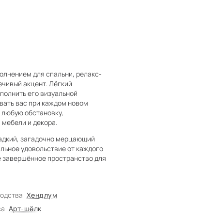
олнением для спальни, релакс-
зчивый акцент. Лёгкий
аполнить его визуальной
ывать вас при каждом новом
в любую обстановку,
 мебели и декора.
адкий, загадочно мерцающий
ильное удовольствие от каждого
е завершённое пространство для
водства
Хендлум
са
Арт-шёлк