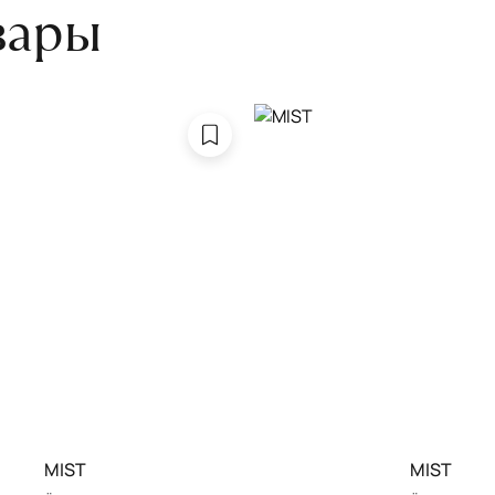
вары
MIST
MIST