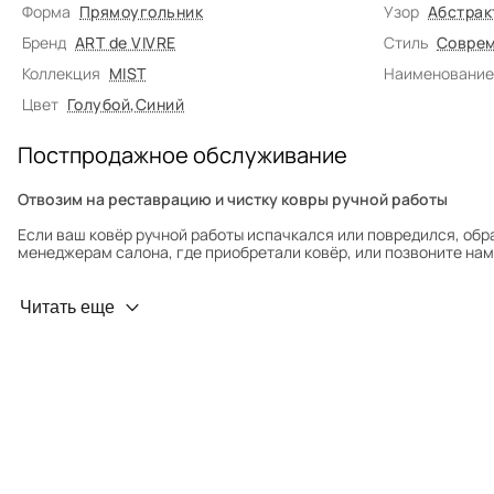
Форма
Прямоугольник
Узор
Абстрак
Бренд
ART de VIVRE
Стиль
Соврем
Коллекция
MIST
Наименование
Цвет
Голубой
,
Синий
Постпродажное обслуживание
Отвозим на реставрацию и чистку ковры ручной работы
Если ваш ковёр ручной работы испачкался или повредился, обр
менеджерам салона, где приобретали ковёр, или позвоните нам 
Профилактика износа
Читать еще
Чтобы ковёр меньше изнашивался и выцветал, раз в полгода его
для равномерного распределения нагрузки. Мы возьмём эту раб
Проводим оценку ковров для страховки
Обратитесь в салон, где приобретали ковёр, договоритесь о за
привозите его в салон.