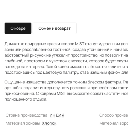
О ковре
Обмен и возврат
Дымчатые природные краски ковров MIST станут идеальным доп
зоны или расслабленной гостиной, создав утончённый и ненавя
абстрактный рисунок не утяжелит пространство, но позволит н
глубиной, простором и чувством свежести, которое будет окут
взгляде на интерьер. Такой ковёр сможет с лёгкостью влиться 
подстроившись под цветовую палитру, став изящным фоном для
Ощущение изящества дополняется тонким блеском фактуры. Гл
арт-шёлк подарит интерьеру ноту роскоши и принесёт вам такт
прикосновения. С коврами MIST вы сможете создать эстетично
полноценного отдыха.
Страна производства
ИНДИЯ
Способ произ
Материал основы
Хлопок
Материал вор