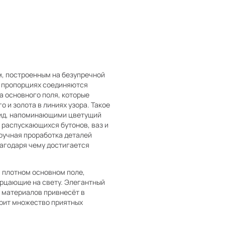
м, построенным на безупречной
х пропорциях соединяются
а основного поля, которые
 и золота в линиях узора. Такое
вид, напоминающими цветущий
 распускающихся бутонов, ваз и
ручная проработка деталей
лагодаря чему достигается
а плотном основном поле,
рцающие на свету. Элегантный
х материалов привнесёт в
арит множество приятных