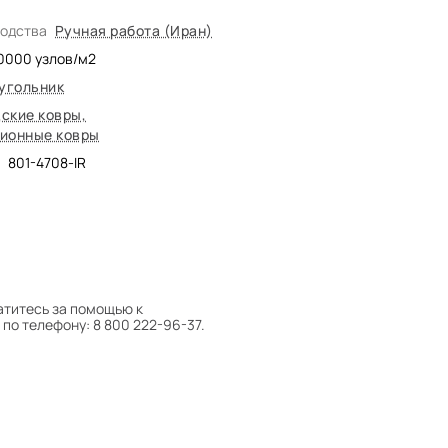
водства
Ручная работа (Иран)
0000
узлов/м2
угольник
ские ковры
,
ионные ковры
801-4708-IR
атитесь за помощью к
по телефону: 8 800 222-96-37.
 следует поворачивать на 180°
оту на себя.