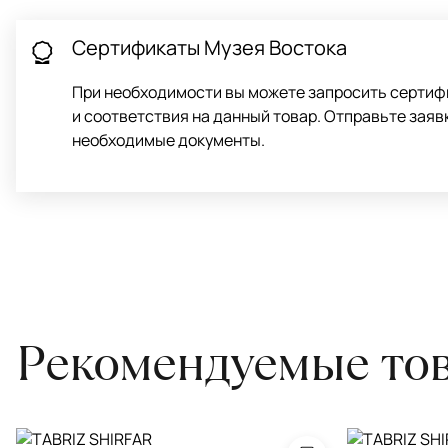
Обратитесь в салон, где приобретали ковёр, договоритесь о за
привозите его в салон.
Сертификаты Музея Востока
При необходимости вы можете запросить сертиф
и соответствия на данный товар. Отправьте заяв
необходимые документы.
Рекомендуемые то