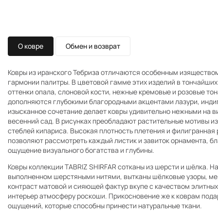
О ковре
Обмен и возврат
Ковры из иранского Тебриза отличаются особенным изящество
гармонии палитры. В цветовой гамме этих изделий в тончайши
оттенки опала, слоновой кости, нежные кремовые и розовые тон
дополняются глубокими благородными акцентами лазури, индиго
изысканное сочетание делает ковры удивительно нежными на 
весенний сад. В рисунках преобладают растительные мотивы из
стеблей кипариса. Высокая плотность плетения и филигранная 
позволяют рассмотреть каждый листик и завиток орнамента, б
ощущение визуального богатства и глубины.
Ковры коллекции TABRIZ SHIRFAR сотканы из шерсти и шёлка. Н
выполненном шерстяными нитями, вытканы шёлковые узоры, ме
контраст матовой и сияющей фактур вкупе с качеством элитны
интерьер атмосферу роскоши. Прикосновение же к коврам под
ощущений, которые способны принести натуральные ткани.