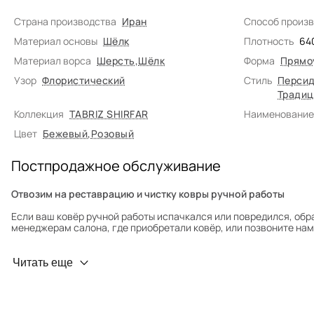
Страна производства
Иран
Способ произ
Материал основы
Шёлк
Плотность
64
Материал ворса
Шерсть
,
Шёлк
Форма
Прямо
Узор
Флористический
Стиль
Персид
Традиц
Коллекция
TABRIZ SHIRFAR
Наименование
Цвет
Бежевый
,
Розовый
Постпродажное обслуживание
Отвозим на реставрацию и чистку ковры ручной работы
Если ваш ковёр ручной работы испачкался или повредился, обр
менеджерам салона, где приобретали ковёр, или позвоните нам 
Профилактика износа
Читать еще
Чтобы ковёр меньше изнашивался и выцветал, раз в полгода его
для равномерного распределения нагрузки. Мы возьмём эту раб
Проводим оценку ковров для страховки