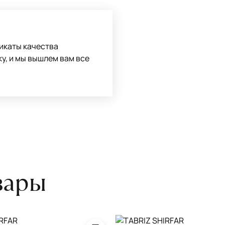
боре ковра экспертом либо
икаты качества
ку, и мы вышлем вам все
вары