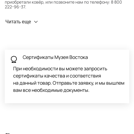
приобретали ковёр, или позвоните нам по телефону: 8 800
222-96-37.
Профилактика износа
Читать еще
Чтобы ковёр меньше изнашивался и выцветал, раз в полгода
его следует поворачивать на 180° для равномерного
распределения нагрузки. Мы возьмём эту работу на себя.
Проводим оценку ковров для страховки
Обратитесь в салон, где приобретали ковёр, договоритесь о
Сертификаты Музея Востока
заборе ковра экспертом либо привозите его в салон.
При необходимости вы можете запросить
сертификаты качества и соответствия
на данный товар. Отправьте заявку, и мы вышлем
вам все необходимые документы.