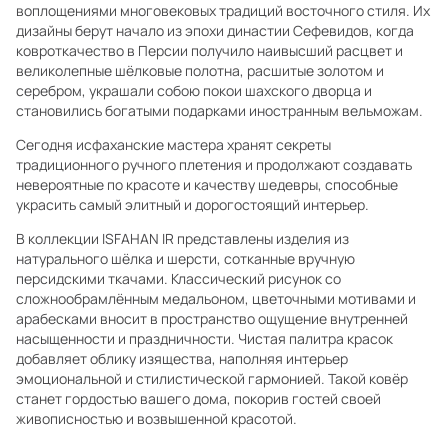
воплощениями многовековых традиций восточного стиля. Их
дизайны берут начало из эпохи династии Сефевидов, когда
ковроткачество в Персии получило наивысший расцвет и
великолепные шёлковые полотна, расшитые золотом и
серебром, украшали собою покои шахского дворца и
становились богатыми подарками иностранным вельможам.
Сегодня исфаханские мастера хранят секреты
традиционного ручного плетения и продолжают создавать
невероятные по красоте и качеству шедевры, способные
украсить самый элитный и дорогостоящий интерьер.
В коллекции ISFAHAN IR представлены изделия из
натурального шёлка и шерсти, сотканные вручную
персидскими ткачами. Классический рисунок со
сложнообрамлённым медальоном, цветочными мотивами и
арабесками вносит в пространство ощущение внутренней
насыщенности и праздничности. Чистая палитра красок
добавляет облику изящества, наполняя интерьер
эмоциональной и стилистической гармонией. Такой ковёр
станет гордостью вашего дома, покорив гостей своей
живописностью и возвышенной красотой.