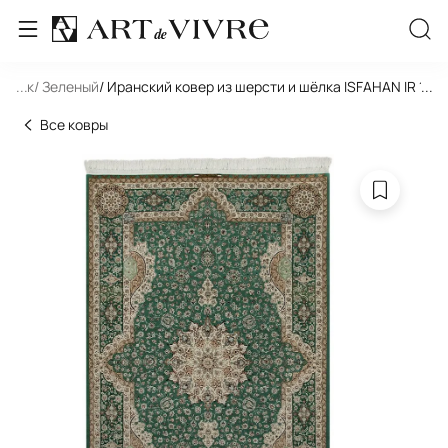
льник
...
/ Зеленый
/ Иранский ковер из шерсти и шёлка ISFAHAN IR 197
...
Все ковры