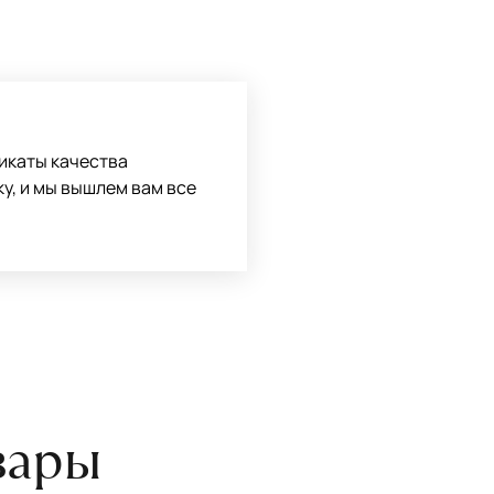
 следует поворачивать на 180°
оту на себя.
боре ковра экспертом либо
икаты качества
ку, и мы вышлем вам все
вары