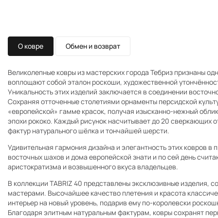
О ковре
Обмен и возврат
Великолепные ковры из мастерских города Тебриз признаны одн
воплощают собой эталон роскоши, художественной утончённост
Уникальность этих изделий заключается в соединении восточно
Сохраняя отточенные столетиями орнаменты персидской культу
«европейской» гамме красок, получая изысканно-нежный обли
эпохи рококо. Каждый рисунок насчитывает до 20 сверкающих 
фактур натурального шёлка и тончайшей шерсти.
Удивительная гармония дизайна и элегантность этих ковров в
восточных шахов и дома европейской знати и по сей день счита
аристократизма и возвышенного вкуса владельцев.
В коллекции TABRIZ 40 представлены эксклюзивные изделия, с
мастерами. Высочайшее качество плетения и красота классиче
интерьер на новый уровень, подарив ему по-королевски роскош
Благодаря элитным натуральным фактурам, ковры сохранят пер