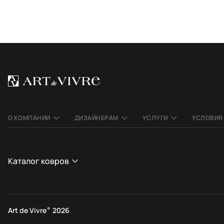
О КОМПАНИИ
ДИЗАЙНЕРАМ
УСЛУГИ
УСЛОВИЯ
Каталог ковров
СТРАНА
СТИЛЬ
Афганистан
Современные
Art de Vivre
®
2026
Индия
Этнические