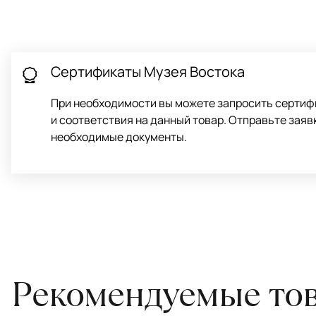
Чтобы ковёр меньше изнашивался и выцветал, раз в полгода его
для равномерного распределения нагрузки. Мы возьмём эту раб
Проводим оценку ковров для страховки
Обратитесь в салон, где приобретали ковёр, договоритесь о за
привозите его в салон.
Сертификаты Музея Востока
При необходимости вы можете запросить сертиф
и соответствия на данный товар. Отправьте заяв
необходимые документы.
Рекомендуемые то