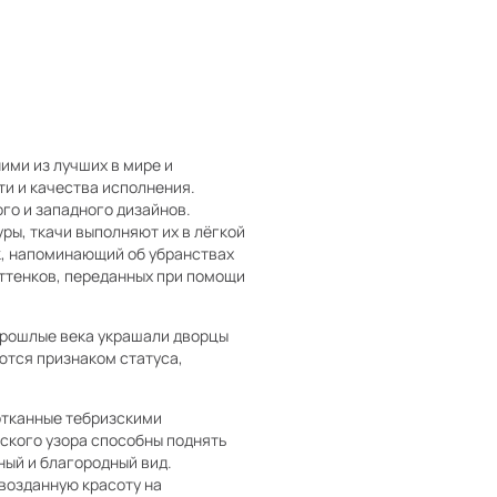
ими из лучших в мире и
и и качества исполнения.
го и западного дизайнов.
ры, ткачи выполняют их в лёгкой
к, напоминающий об убранствах
оттенков, переданных при помощи
 прошлые века украшали дворцы
ются признаком статуса,
отканные тебризскими
ского узора способны поднять
ный и благородный вид.
возданную красоту на