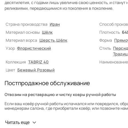
десятилетия, с годами лишь увеличив свою ценность, и стану
реликвиями, передающимися из поколения в поколение.
Страна производства
Иран
Способ произ
Материал основы
Шёлк
Плотность
64
Материал ворса
Шерсть
,
Шёлк
Форма
Прямо
Узор
Флористический
Стиль
Персид
Традиц
Коллекция
TABRIZ 40
Наименование
Цвет
Бежевый
,
Розовый
Постпродажное обслуживание
Отвозим на реставрацию и чистку ковры ручной работы
Если ваш ковёр ручной работы испачкался или повредился, обр
менеджерам салона, где приобретали ковёр, или позвоните нам 
Профилактика износа
Читать еще