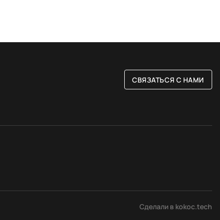
СВЯЗАТЬСЯ С НАМИ
РАЗМЕР
ые
80 на 150 см
Сделали в kokoc.tech
вые
120 на 180 см